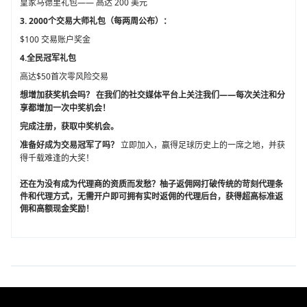
皇家马德里礼包—— 高达 200 美元
3. 2000个交易大师礼包（每两周公布）：
$100 交易账户奖金
4.全民冠军礼包
高达$50首次零风险交易
想增加获奖机会吗？ 在我们的社交媒体平台上关注我们——每次关注和分
享都增加一次中奖机会！
完成注册，获取中奖机会。
准备好成为交易冠军了吗？
立即加入，赢得足球历史上的一席之地，并获
得千载难逢的大奖！
还在为没有成为代理商的资质而发愁？柚子返佣网打破传统的苛刻代理条
件和代理方式，无需开户即可拥有实时返佣的代理后台，获得超高标准返
佣和高额现金奖励！