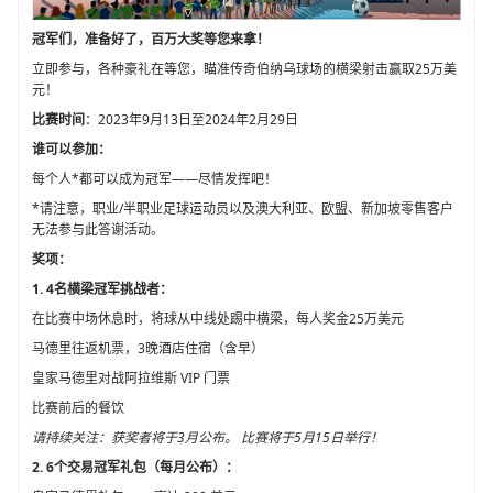
冠军们，准备好了，百万大奖等您来拿！
立即参与，各种豪礼在等您，瞄准传奇伯纳乌球场的横梁射击赢取25万美
元！
比赛时间
：2023年9月13日至2024年2月29日
谁可以参加：
每个人*都可以成为冠军——尽情发挥吧！
*请注意，职业/半职业足球运动员以及澳大利亚、欧盟、新加坡零售客户
无法参与此答谢活动。
奖项：
1. 4名横梁冠军挑战者：
在比赛中场休息时，将球从中线处踢中横梁，每人奖金25万美元
马德里往返机票，3晚酒店住宿（含早）
皇家马德里对战阿拉维斯 VIP 门票
比赛前后的餐饮
请持续关注：获奖者将于3月公布。 比赛将于5月15日举行！
2. 6个交易冠军礼包（每月公布）：