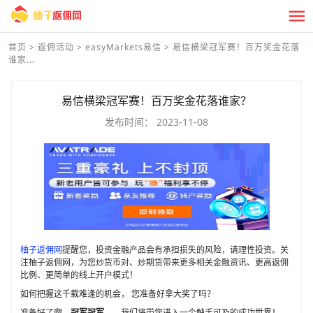
首页
>
返佣活动
>
easyMarkets易信
>
易信横梁冠军赛！百万奖金花落
谁家...
易信横梁冠军赛！百万奖金花落谁家？
发布时间：
2023-11-08
柚子返佣网
提醒您，投资金融产品会有承担损失的风险，请理性投资。关
注柚子返佣网，为您炒货币对、炒期货带来更多相关金融资讯、更高返佣
比例、更简单的线上开户模式！
如何把握这千载难逢的机会， 您准备好拿大奖了吗？
准备好了啊，
冠军冠军
——我们将带您进入一个触手可及的成功世界！