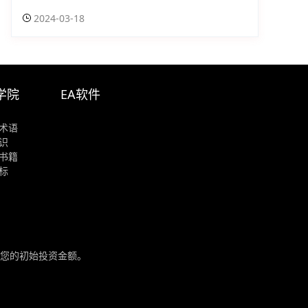
2024-03-18
学院
EA软件
术语
识
书籍
标
您的初始投资金额。