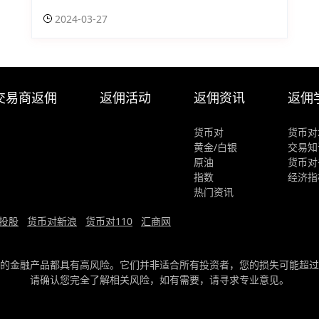
2024-03-27
交易商返佣
返佣活动
返佣资讯
返佣
货币对
货币对
黄金/白银
交易知
原油
货币对
指数
经济指
热门资讯
投股
货币对新浪
货币对110
汇商网
的金融产品都具有高风险。它们并非适合所有投资者，您的损失可能超过
请确认您完全了解相关风险，如有需要，请寻求专业意见。