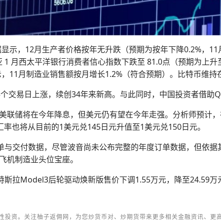
数据显示，12月生产者价格按年无升跌（预期为按年下降0.2%，11月为
利亚 1 月西太平洋银行消费者信心指数下跌至 81.0点（预期为上升至 8
据显示，11月制造业销售额按月增长1.2%（符合预期）。比特币维持在 
点，连续5个交易日上涨，续创34年来新高。与此同时，中国投资者借助
联储将在今年降息，但美元仍有望在今年走强。分析师预计，在2
汇率也将从目前的1美元兑145日元升值至1美元兑150日元。
订单与交付数据，尽管波音尚未公布完整的年度订单数据，但依据
飞机制造业头位宝座。
Model3后轮驱动焕新版售价下调1.55万元，降至24.59万元；
性投资。关注柚子返佣网，为您炒货币对、炒期货带来更多相关金融资讯、更