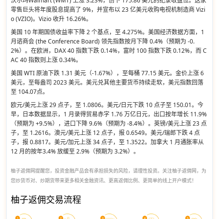
沃尔玛Walmart (WMT) 上涨 3.23%，创下 175.86 美元的纪录收盘位。这家
零售巨头将年度股息提高了 9%，并宣布以 23 亿美元收购电视机制造商 Vizi
o (VZIO)。Vizio 收升 16.26%。
美国 10 年期国债收益率下降 2 个基点，至 4.275%。美国经济数据方面，1
月谘商会 (the Conference Board) 领先指数按月下降 0.4%（预期为 -0.
2%）。在欧洲，DAX 40 指数下跌 0.14%，富时 100 指数下跌 0.12%，而 C
AC 40 指数则上涨 0.34%。
美国 WTI 原油下跌 1.31 美元（-1.67%），至每桶 77.15 美元。金价上涨 6
美元，至每盎司 2023 美元。美元兑其他主要货币持续走软，美元指数回落
至 104.07点。
欧元/美元上涨 29 点子，至 1.0806。美元/日元下跌 10 点子至 150.01。今
早，日本数据显示，1 月录得贸易赤字 1.76 万亿日元，出口按年增长 11.9%
（预期为 +9.5%），进口下降 9.6%（预期为 -8.4%）。英镑/美元上涨 23 点
子，至 1.2616。澳元/美元上涨 12 点子，报 0.6549。美元/瑞郎下跌 4 点
子，报 0.8817。美元/加元上涨 34 点子，至 1.3522。加拿大 1 月通胀率从
12 月的按年3.4% 放缓至 2.9%（预期为 3.2%）。
柚子返佣网提醒您，投资金融产品会有承担损失的风险，请理性投资。关注柚子返佣网，为
您炒货币对、炒期货带来更多相关金融资讯、更高返佣比例、更简单的线上开户模式！
柚子返佣交易流程