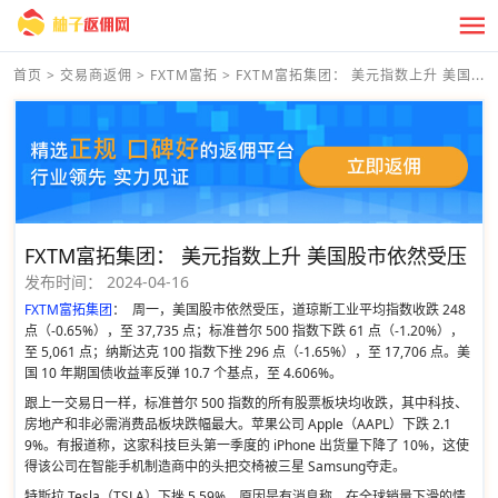
首页
>
交易商返佣
>
FXTM富拓
>
FXTM富拓集团： 美元指数上升 美国...
FXTM富拓集团： 美元指数上升 美国股市依然受压
发布时间：
2024-04-16
FXTM富拓集团
： 周一，美国股市依然受压，道琼斯工业平均指数收跌 248
点（-0.65%），至 37,735 点；标准普尔 500 指数下跌 61 点（-1.20%），
至 5,061 点；纳斯达克 100 指数下挫 296 点（-1.65%），至 17,706 点。美
国 10 年期国债收益率反弹 10.7 个基点，至 4.606%。
跟上一交易日一样，标准普尔 500 指数的所有股票板块均收跌，其中科技、
房地产和非必需消费品板块跌幅最大。苹果公司 Apple（AAPL）下跌 2.1
9%。有报道称，这家科技巨头第一季度的 iPhone 出货量下降了 10%，这使
得该公司在智能手机制造商中的头把交椅被三星 Samsung夺走。
特斯拉 Tesla（TSLA）下挫 5.59%，原因是有消息称，在全球销量下滑的情