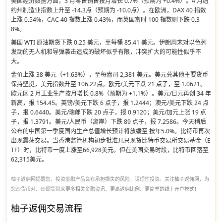
美国经济数据方面，3 月零售销售按月增长 0.7%（预期为 +0.4%）。4 月纽
约州制造业指数上升至 -14.3点（预期为 -10.0点）。在欧洲，DAX 40 指数
上涨 0.54%，CAC 40 指数上涨 0.43%，而英国富时 100 指数则下跌 0.3
8%。
美国 WTI 原油期货下跌 0.25 美元，至每桶 85.41 美元。伊朗周末对以色列
发动的无人机和导弹袭击造成的破坏似乎有限，冲突扩大的可能性似乎不
大。
金价上涨 38 美元（+1.63%），至每盎司 2,381 美元。美元兑其他主要货币
保持坚挺，美元指数升至 106.22点。欧元/美元下跌 21 点子，至 1.0621。
欧元区 2 月工业生产按月增长 0.8%（预期为 +1.1%）。美元/日元再创 34 年
新高，报 154.45。英镑/美元下跌 6 点子，报 1.2444；澳元/美元下跌 24 点
子，报 0.6440。美元/瑞郎下跌 20 点子，报 0.9120；美元/加元上涨 19 点
子，报 1.3791。美元/人民币（离岸）下跌 89 点子，报 7.2586。今天稍后
公布的中国第一季度国内生产总值增长预计将放缓至 按年5.0%。比特币再次
出现震荡交易。当香港监管机构初步批准几只现货比特币交易所交易基金（E
TF）时，比特币一度上涨至66,928美元。但在美国交易时段，比特币回落至
62,315美元。
柚子返佣网提醒您，投资金融产品会有承担损失的风险，请理性投资。关注柚子返佣网，为
您炒货币对、炒期货带来更多相关金融资讯、更高返佣比例、更简单的线上开户模式！
柚子返佣交易流程