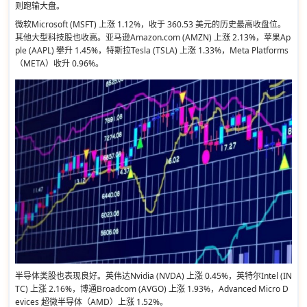
则跑输大盘。
微软Microsoft (MSFT) 上涨 1.12%，收于 360.53 美元的历史最高收盘位。
其他大型科技股也收高。亚马逊Amazon.com (AMZN) 上涨 2.13%，苹果Ap
ple (AAPL) 攀升 1.45%，特斯拉Tesla (TSLA) 上涨 1.33%，Meta Platforms
（META）收升 0.96%。
半导体类股也表现良好。英伟达Nvidia (NVDA) 上涨 0.45%，英特尔Intel (IN
TC) 上涨 2.16%，博通Broadcom (AVGO) 上涨 1.93%，Advanced Micro D
evices 超微半导体（AMD）上涨 1.52%。