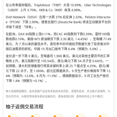
在公布季度财报后，TripAdvisor（TRIP）大涨 10.99%，Uber Technologies
（UBER）上升 3.70%，KKR & Co（KKR）收涨 4.98%。
Dish Network（DISH）在周一大跌 37% 后反弹 2.33%。Peloton Interactiv
e（PTON）下跌 2.99%。德意志银行 (Deutsche Bank) 将该互动健身平台的
评级下调至 「持有」。
在欧洲，DAX 40指数上涨0.11%，而CAC 40指数则下跌0.39%，富时100指
数收跌0.10%。美国 WTI 原油期货下跌 3.30 美元（-4.45%），至每桶 77.49
美元，为 7 月以来的最低水平。喜忧参半的中国经济数据引发了投资者对中
国石油需求的担忧。中国 10 月出口按年下降 6.4%（预期为 -5.0%）。
金价进一步下跌 9 美元，至每盎司 1,968 美元。美元对其他主要货币的汇率
略有上升。美元指数升至 105.54点。澳元/美元下跌 54 点子至 0.6435。一
如预期，澳大利亚储备银行将其关键利率上调 25 个基点至 4.35%。欧元/美
元下跌 22 点子，至 1.0696。欧元区数据显示，9 月生产者价格按年下降 12.
4%（预期为 -12.6%，8 月为 -11.5%）。德国数据显示，9 月工业生产按月
下降 1.4%（预期为 +0.1%）。
柚子返佣网提醒您，投资金融产品会有承担损失的风险，请理性投资。关注柚子返佣网，为
您炒货币对、炒期货带来更多相关金融资讯、更高返佣比例、更简单的线上开户模式！
柚子返佣交易流程