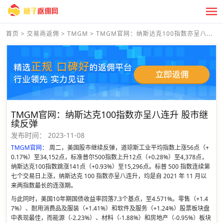
首页
>
交易商返佣
>
TMGM
>
TMGM官网：纳斯达克100指数亦呈八...
TMGM官网：纳斯达克100指数亦呈八连升 股市继
续反弹
发布时间：
2023-11-08
TMGM官网
： 周二，美国股市继续反弹，道琼斯工业平均指数上涨56点（+
0.17%）至34,152点，标准普尔500指数上升12点（+0.28%）至4,378点，
纳斯达克100指数跳涨141点（+0.93%）至15,296点。标普 500 指数连续第
七个交易日上涨，纳斯达克 100 指数亦呈八连升，均是自 2021 年 11 月以
来两指数最长的连涨期。
与此同时，美国10年期国债收益率回落7.3个基点，至4.571%。零售（+1.4
7%）、耐用消费品及服装（+1.41%）和软件及服务（+1.24%）股票板块盘
中表现最佳，而能源（-2.23%）、材料（-1.88%）和房地产（-0.95%）板块