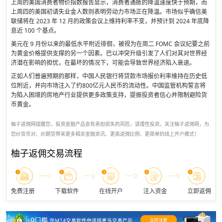
上周的美国消费者物价指数报告显示，消费者通胀的降温速度快于预期，而
上周四的美国初请失业金人数则表明劳动力市场正在降温。市场似乎确信美
联储将在 2023 年 12 月的政策会议上维持利率不变，并预计到 2024 年底降
息近 100 个基点。
美元在 9 月份以来的最低水平附近徘徊，被视为在周二 FOMC 会议纪要之前
为黄金价格提供支撑的另一个因素。巴以冲突升级引发了人们对其对世界经
济潜在影响的担忧，在最坏的情况下，可能会导致世界经济陷入衰退。
正如人们普遍预期的那样，中国人民银行将贷款市场报价利率维持在历史低
位附近，并向市场注入了约800亿元人民币的流动性。中国监管机构誓言将
为陷入困境的房地产行业提供更多政策支持，提振投资者信心并限制避险货
币黄金。
柚子返佣网提醒您，投资金融产品会有承担损失的风险，请理性投资。关注柚子返佣网，为
您炒货币对、炒期货带来更多相关金融资讯、更高返佣比例、更简单的线上开户模式！
柚子返佣交易流程
免费注册
下载软件
在线开户
注入资金
立即返佣