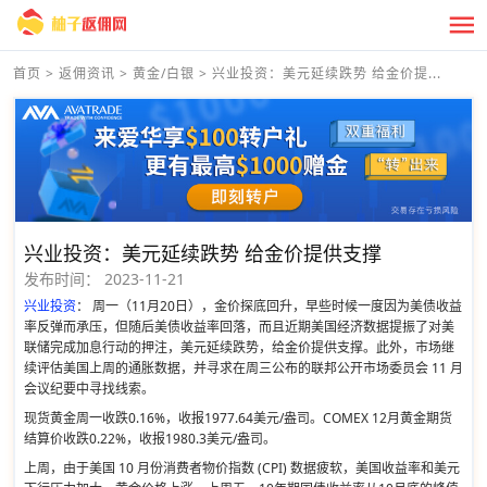
首页
>
返佣资讯
>
黄金/白银
>
兴业投资：美元延续跌势 给金价提...
兴业投资：美元延续跌势 给金价提供支撑
发布时间：
2023-11-21
兴业投资
： 周一（11月20日），金价探底回升，早些时候一度因为美债收益
率反弹而承压，但随后美债收益率回落，而且近期美国经济数据提振了对美
联储完成加息行动的押注，美元延续跌势，给金价提供支撑。此外，市场继
续评估美国上周的通胀数据，并寻求在周三公布的联邦公开市场委员会 11 月
会议纪要中寻找线索。
现货黄金周一收跌0.16%，收报1977.64美元/盎司。COMEX 12月黄金期货
结算价收跌0.22%，收报1980.3美元/盎司。
上周，由于美国 10 月份消费者物价指数 (CPI) 数据疲软，美国收益率和美元