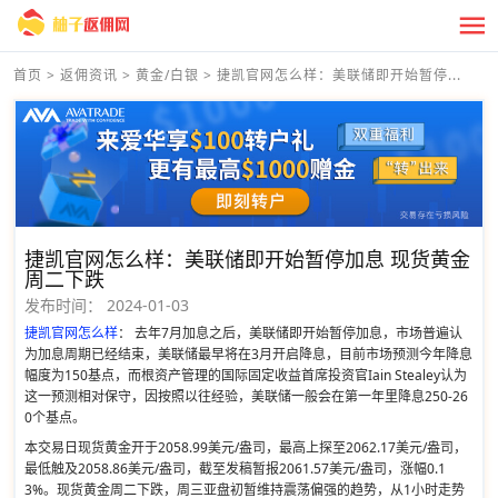
首页
>
返佣资讯
>
黄金/白银
>
捷凯官网怎么样：美联储即开始暂停...
捷凯官网怎么样：美联储即开始暂停加息 现货黄金
周二下跌
发布时间：
2024-01-03
捷凯官网怎么样
： 去年7月加息之后，美联储即开始暂停加息，市场普遍认
为加息周期已经结束，美联储最早将在3月开启降息，目前市场预测今年降息
幅度为150基点，而根资产管理的国际固定收益首席投资官Iain Stealey认为
这一预测相对保守，因按照以往经验，美联储一般会在第一年里降息250-26
0个基点。
本交易日现货黄金开于2058.99美元/盎司，最高上探至2062.17美元/盎司，
最低触及2058.86美元/盎司，截至发稿暂报2061.57美元/盎司，涨幅0.1
3%。现货黄金周二下跌，周三亚盘初暂维持震荡偏强的趋势，从1小时走势