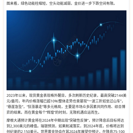
图来看，绿色动能柱缩短，空头动能减弱，金价进一步下跌空间有限。
2023年以来，现货黄金表现格外醒目，多次刷新历史纪录，最高突破2144美
元/盎司，年内价格涨幅已超10%!整体走势也曾屡现“一波三折如坐过山车”，
“悬崖急坠”，“狂涨暴走”等多元格局，主要是市场众多因素共同作用、综合博
弈的结果。而在黄金每个“辉煌”的时刻，无限机遇应运而生。
摩根大通预计黄金将在2024年中期出现“突破性反弹”，预计降息后目标将达
到2,300美元的峰值。瑞银预测，如果削减落实，到2024年底，价格将达到
创纪录的2,150美元。世界黄金协会在其2024年展望中预计，在降息75-100