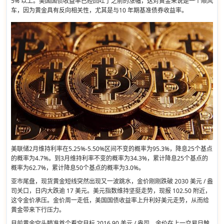
5% 以上。美国国债收益率已经回吐了之前的涨幅，这对黄金来说是一个顺风
车，因为黄金具有反向相关性，尤其是与10 年期基准债券收益率。
美联储2月维持利率在5.25%-5.50%区间不变的概率为95.3%，降息25个基点
的概率为4.7%。到3月维持利率不变的概率为34.3%，累计降息25个基点的
概率为62.7%，累计降息50个基点的概率为3.0%。
亚市尾盘，现货黄金短线突然出现又一波跳水，金价刚刚跌破 2030 美元 / 盎
司关口，日内大跌逾 17 美元。美元指数维持坚挺走势，现报 102.50 附近，
这令金价承压。金价周一走低，美国国债收益率上升利好美元走势，从而给
黄金带来下行压力。
目前黄金空头瞄准首个看空目标 2016.90 美元 / 盎司。金价在上一交易日触