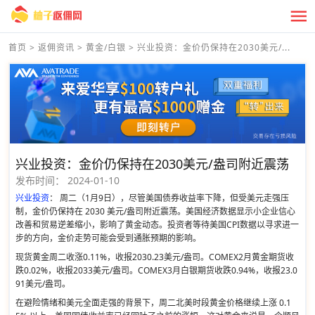
首页
>
返佣资讯
>
黄金/白银
>
兴业投资：金价仍保持在2030美元/...
兴业投资：金价仍保持在2030美元/盎司附近震荡
发布时间：
2024-01-10
兴业投资
： 周二（1月9日），尽管美国债券收益率下降，但受美元走强压
制，金价仍保持在 2030 美元/盎司附近震荡。美国经济数据显示小企业信心
改善和贸易逆差缩小，影响了黄金动态。投资者等待美国CPI数据以寻求进一
步的方向，金价走势可能会受到通胀预期的影响。
现货黄金周二收涨0.11%，收报2030.23美元/盎司。COMEX2月黄金期货收
跌0.02%，收报2033美元/盎司。COMEX3月白银期货收跌0.94%，收报23.0
91美元/盎司。
在避险情绪和美元全面走强的背景下，周二北美时段黄金价格继续上涨 0.1