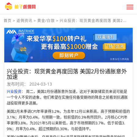
首页
>
返佣资讯
>
黄金/白银
>
兴业投资：现货黄金再度回落 美国2...
兴业投资：现货黄金再度回落 美国2月份通胀意外
加速
发布时间：
2024-03-13
兴业投资
： 周二，美国2月份通胀意外加速，这对于美联储官员来说可能是
一个令人不安的迹象，他们希望在实施任何备受期待的降息之前看到抗通胀
战役取得更多进展。
美国2月未季调CPI年率录得3.2%，为去年12月以来新高，高于预期和前值的
3.1%；月率为0.4%，与预期一致，较前值的0.3%有所回升。2月核心CPI年
率录得3.8%，为2021年5月以来新低，高于市场预期的3.7%，低于前值3.
9%；月率为0.4%，超过预期的0.30%，与前值持平。