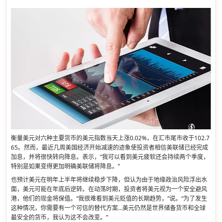
衡量美元对六种主要货币的美元指数当天上涨0.02%，在汇市尾市收于102.7
65。然而，最近几周美国经济开始减速的迹象使投资者相信美联储已经完成
加息，并将很快转向降息。表示，“我可以看到美元疲软还会持续两个季度，
特别是如果变得更加明确美联储将降息。”
也预计美元在明年上半年将继续稳步下降，但认为由于地缘政治风险浮出水
面，美元可能在年底后逆转。在动荡时期，投资者将美元视为一个安全避风
港，他们的现金将保值。“我很难看到美元贬值的长期趋势，”说。“为了发生
这种情况，你需要有一个可信的替代方案…美元仍然是世界储备货币和全球
最安全的货币，我认为这不会改变。”