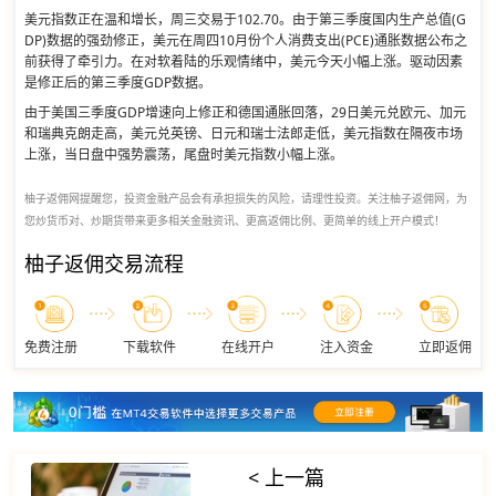
美元指数正在温和增长，周三交易于102.70。由于第三季度国内生产总值(G
DP)数据的强劲修正，美元在周四10月份个人消费支出(PCE)通胀数据公布之
前获得了牵引力。在对软着陆的乐观情绪中，美元今天小幅上涨。驱动因素
是修正后的第三季度GDP数据。
由于美国三季度GDP增速向上修正和德国通胀回落，29日美元兑欧元、加元
和瑞典克朗走高，美元兑英镑、日元和瑞士法郎走低，美元指数在隔夜市场
上涨，当日盘中强势震荡，尾盘时美元指数小幅上涨。
柚子返佣网提醒您，投资金融产品会有承担损失的风险，请理性投资。关注柚子返佣网，为
您炒货币对、炒期货带来更多相关金融资讯、更高返佣比例、更简单的线上开户模式！
柚子返佣交易流程
免费注册
下载软件
在线开户
注入资金
立即返佣
< 上一篇