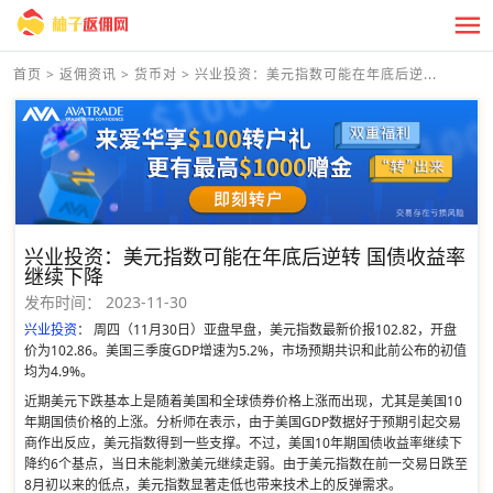
首页
>
返佣资讯
>
货币对
>
兴业投资：美元指数可能在年底后逆...
兴业投资：美元指数可能在年底后逆转 国债收益率
继续下降
发布时间：
2023-11-30
兴业投资
： 周四（11月30日）亚盘早盘，美元指数最新价报102.82，开盘
价为102.86。美国三季度GDP增速为5.2%，市场预期共识和此前公布的初值
均为4.9%。
近期美元下跌基本上是随着美国和全球债券价格上涨而出现，尤其是美国10
年期国债价格的上涨。分析师在表示，由于美国GDP数据好于预期引起交易
商作出反应，美元指数得到一些支撑。不过，美国10年期国债收益率继续下
降约6个基点，当日未能刺激美元继续走弱。由于美元指数在前一交易日跌至
8月初以来的低点，美元指数显著走低也带来技术上的反弹需求。