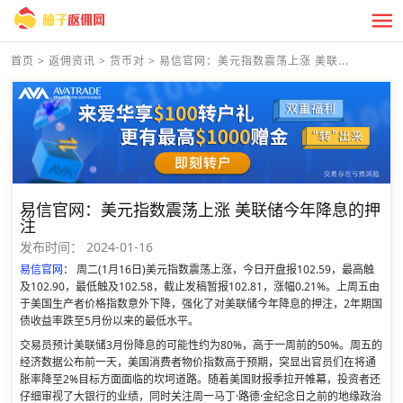
首页
>
返佣资讯
>
货币对
>
易信官网：美元指数震荡上涨 美联...
易信官网：美元指数震荡上涨 美联储今年降息的押
注
发布时间：
2024-01-16
易信官网
： 周二(1月16日)美元指数震荡上涨，今日开盘报102.59，最高触
及102.90，最低触及102.58，截止发稿暂报102.81，涨幅0.21%。上周五由
于美国生产者价格指数意外下降，强化了对美联储今年降息的押注，2年期国
债收益率跌至5月份以来的最低水平。
交易员预计美联储3月份降息的可能性约为80%，高于一周前的50%。周五的
经济数据公布前一天，美国消费者物价指数高于预期，突显出官员们在将通
胀率降至2%目标方面面临的坎坷道路。随着美国财报季拉开帷幕，投资者还
仔细审视了大银行的业绩，同时关注周一马丁·路德·金纪念日之前的地缘政治