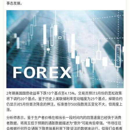
事态发展。
2年期美国国债收益率下跌10个基点至4.15%。交易员预计3月份的宽松政策
将下调约20个基点。鉴于历史上美联储利率变动幅度为25个基点，掉期合约
仍显示对5月份首次降息的押注。标准普尔500指数周五变化不大，但周度上
涨。
分析师表示，鉴于生产者价格在相当长一段时间内的回落速度已经快于消费
者数据，将周五低于预期的通胀数据描述为“意外”可能有些牵强。“市场往往
会根据任何符合‘通胀下降意味着利率下降’说法的数据来运行，但我们会看看