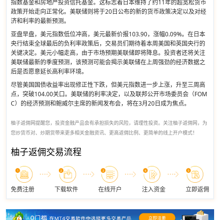
指数基金和房地产投资信托基金。这标志着日本维持了约11年的超宽松货币
政策开始走向正常化。美联储则将于20日公布的新的货币政策决定以及对经
济和利率的最新预测。
亚盘早盘，美元指数低位冲高，美元最新价报103.90，涨幅0.09%。在日本
央行结束全球最后的负利率政策后，交易员们期待着本周美国和英国央行的
关键决定。美元小幅走高，由于市场预期美联储即将降息。投资者还将关注
美联储最新的季度预测，该预测可能会揭示美联储在上周强劲的经济数据之
后是否愿意延长高利率环境。
尽管美国国债收益率出现修正性下跌，但美元指数进一步上涨，升至三周高
点，突破104.00关口。美联储的利率决定，以及联邦公开市场委员会（FOM
C）的经济预测和鲍威尔主席的新闻发布会，将在3月20日成为焦点。
柚子返佣网提醒您，投资金融产品会有承担损失的风险，请理性投资。关注柚子返佣网，为
您炒货币对、炒期货带来更多相关金融资讯、更高返佣比例、更简单的线上开户模式！
柚子返佣交易流程
免费注册
下载软件
在线开户
注入资金
立即返佣