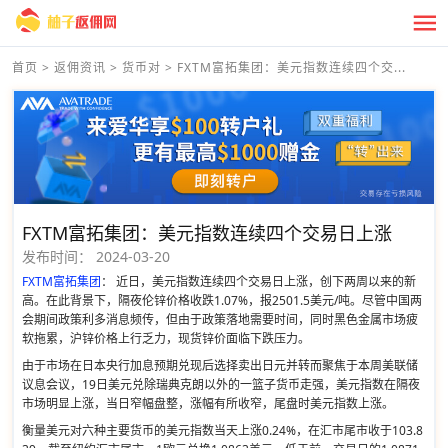
首页
>
返佣资讯
>
货币对
>
FXTM富拓集团：美元指数连续四个交...
FXTM富拓集团：美元指数连续四个交易日上涨
发布时间：
2024-03-20
FXTM富拓集团
： 近日，美元指数连续四个交易日上涨，创下两周以来的新
高。在此背景下，隔夜伦锌价格收跌1.07%，报2501.5美元/吨。尽管中国两
会期间政策利多消息频传，但由于政策落地需要时间，同时黑色金属市场疲
软拖累，沪锌价格上行乏力，现货锌价面临下跌压力。
由于市场在日本央行加息预期兑现后选择卖出日元并转而聚焦于本周美联储
议息会议，19日美元兑除瑞典克朗以外的一篮子货币走强，美元指数在隔夜
市场明显上涨，当日窄幅盘整，涨幅有所收窄，尾盘时美元指数上涨。
衡量美元对六种主要货币的美元指数当天上涨0.24%，在汇市尾市收于103.8