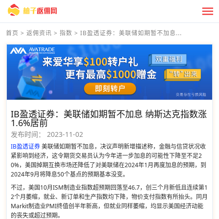
首页
>
返佣资讯
>
指数
>
IB盈透证券：美联储如期暂不加息...
IB盈透证券：美联储如期暂不加息 纳斯达克指数涨
1.6%居前
发布时间：
2023-11-02
IB盈透证券
美联储如期暂不加息，决议声明新增描述称，金融与信贷状况收
紧影响到经济，这令期货交易员认为今年进一步加息的可能性下降至不足2
0%，美国掉期互换市场还降低了对美联储在2024年1月再度加息的预期，到
2024年9月将降息50个基点的预期基本没变。
不过，美国10月ISM制造业指数超预期回落至46.7，创三个月新低且连续第1
2个月萎缩，就业、新订单和生产指数均下降，物价支付指数有所抬头。同月
Markit制造业PMI终值创半年新高，但就业同样萎缩，均显示美国经济动能
的丧失或超过预期。