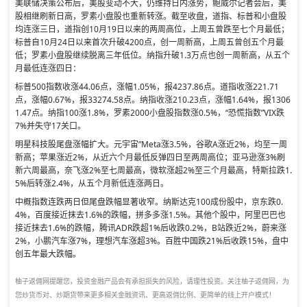
美联储决策公布后，美股变动不大，仍维持日内涨势，鲍威尔记者会后，美
股相继刷新日高，罗素小盘股也重新转涨。截至收盘，道指、标普和小盘股
均连涨三日，道指创10月19日以来的两周高位，上周五曾跌至七个月最低；
标普自10月24日以来首次升破4200点，创一周新高，上周五曾创五个月最
低；罗素小盘股继续脱离三年低位。纳指升破1.3万点也创一周新高，从五个
月最低连涨四日：
标普500指数收涨44.06点，涨幅1.05%，报4237.86点。道指收涨221.71
点，涨幅0.67%，报33274.58点。纳指收涨210.23点，涨幅1.64%，报1306
1.47点。纳指100涨1.8%，罗素2000小盘股指数涨0.5%，“恐慌指数”VIX跌
7%并失守17关口。
明星科技股尾盘涨幅扩大。元宇宙”Meta涨3.5%，谷歌A涨近2%，均至一周
新高；苹果涨近2%，从近六个月最低反弹四日至两周高位；亚马逊涨3%刷
新六周最高，奈飞涨2%至七周最高，微软涨超2%至三个月最高，特斯拉跌1.
5%后转涨2.4%，从五个月新低连涨两日。
中概指数连跌两日但尾盘跌幅显著收窄。纳斯达克100成份股中，京东跌0.
4%，百度接近抹去1.6%的跌幅，拼多多涨1.5%。其他个股中，阿里巴巴也
接近抹去1.6%的跌幅，腾讯ADR跌超1%后收跌0.2%，B站跌近2%，蔚来涨
2%，小鹏汽车涨7%，理想汽车涨超3%。百胜中国跌21%后收跌15%，盘中
创五年最大跌幅。
柚子返佣网提醒您，投资金融产品会有承担损失的风险，请理性投资。关注柚子返佣网，为
您炒货币对、炒期货带来更多相关金融资讯、更高返佣比例、更简单的线上开户模式！