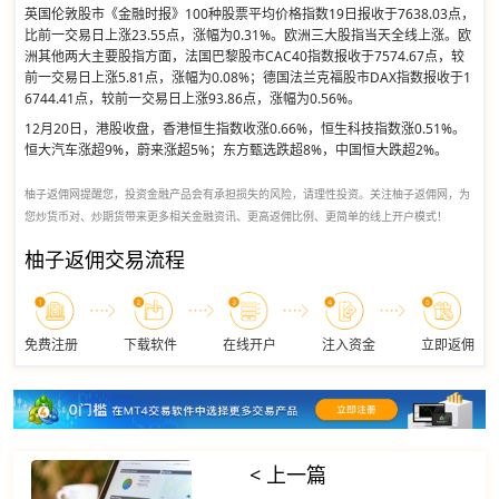
英国伦敦股市《金融时报》100种股票平均价格指数19日报收于7638.03点，
比前一交易日上涨23.55点，涨幅为0.31%。欧洲三大股指当天全线上涨。欧
洲其他两大主要股指方面，法国巴黎股市CAC40指数报收于7574.67点，较
前一交易日上涨5.81点，涨幅为0.08%；德国法兰克福股市DAX指数报收于1
6744.41点，较前一交易日上涨93.86点，涨幅为0.56%。
12月20日，港股收盘，香港恒生指数收涨0.66%，恒生科技指数涨0.51%。
恒大汽车涨超9%，蔚来涨超5%；东方甄选跌超8%，中国恒大跌超2%。
柚子返佣网提醒您，投资金融产品会有承担损失的风险，请理性投资。关注柚子返佣网，为
您炒货币对、炒期货带来更多相关金融资讯、更高返佣比例、更简单的线上开户模式！
柚子返佣交易流程
免费注册
下载软件
在线开户
注入资金
立即返佣
< 上一篇