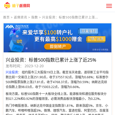
首页
>
返佣资讯
>
指数
>
兴业投资：标普500指数已累计上涨...
兴业投资：标普500指数已累计上涨了近25%
发布时间：
2023-12-20
兴业投资
： 纽约股市三大股指19日上涨。截至当天收盘，道琼斯工业平均指
数比前一交易日上涨251.90点，收于37557.92点，涨幅为0.68%；标准普尔
500种股票指数上涨27.81点，收于4768.37点，涨幅为0.59%；纳斯达克综
合指数上涨98.03点，收于15003.22点，涨幅为0.66%。
板块方面，标普500指数十一大板块全线上涨。能源板块和通信服务板块分
别以1.22%和0.92%的涨幅领涨，必需消费品板块涨幅最小，为0.22%。
热门中概股普涨，纳斯达克中国金龙指数涨1.81%。蔚来涨超5%，京东、小
鹏汽车、哔哩哔哩涨超3%，微博、理想汽车、富途控股、阿里巴巴、百度涨