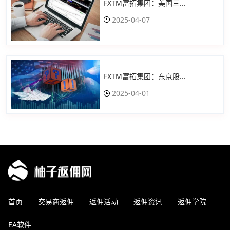
FXTM富拓集团：美国三...
2025-04-07
FXTM富拓集团：东京股...
2025-04-01
首页
交易商返佣
返佣活动
返佣资讯
返佣学院
EA软件