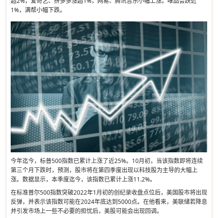
超2%，爱奇艺、拼多多涨超1%，网易、腾讯音乐小幅上涨。唯品会跌近
1%，满帮小幅下跌。
今年迄今，标普500指数已累计上涨了近25%。10月初，当该指数即将连续
第三个月下跌时，预测，股市将在第四季度出现以科技股为主导的大幅上
涨。数据显示，本季度迄今，该指数已累计上涨11.2%。
在标准普尔500指数突破2022年1月初的创纪录收盘点位后，美国股市将出现
反弹，并表示该指数可能在2024年底达到5000点。在他看来，美联储若降息
并引发市场上一些不必要的担忧后，美股可能会出现回调。