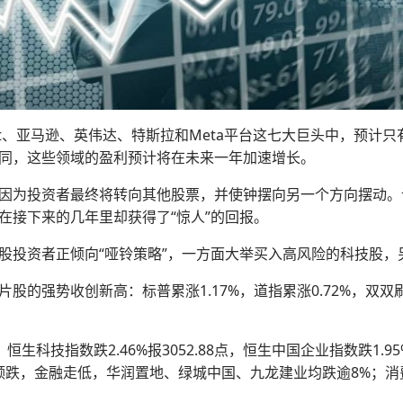
et、亚马逊、英伟达、特斯拉和Meta平台这七大巨头中，预计只
同，这些领域的盈利预计将在未来一年加速增长。
因为投资者最终将转向其他股票，并使钟摆向另一个方向摆动。
在接下来的几年里却获得了“惊人”的回报。
股投资者正倾向“哑铃策略”，一方面大举买入高风险的科技股，
的强势收创新高：标普累涨1.17%，道指累涨0.72%，双双刷
点，恒生科技指数跌2.46%报3052.88点，恒生中国企业指数跌1.95
产领跌，金融走低，华润置地、绿城中国、九龙建业均跌逾8%；