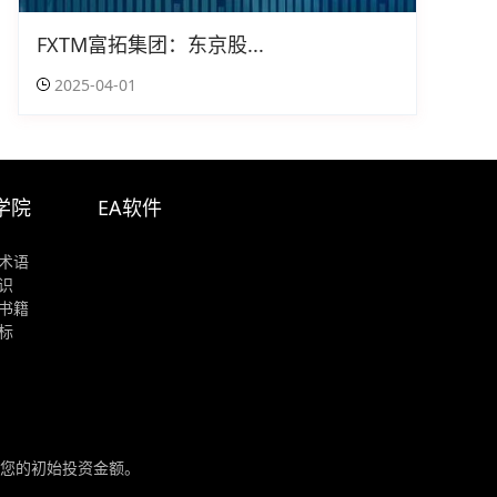
FXTM富拓集团：东京股...
2025-04-01
学院
EA软件
术语
识
书籍
标
您的初始投资金额。