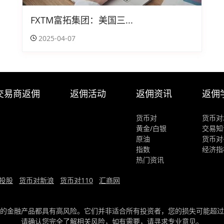
FXTM富拓集团：美国三...
2025-04-07
交易商返佣
返佣活动
返佣资讯
返佣
货币对
货币对
黄金/白银
交易知
原油
货币对
指数
经济指
热门资讯
投股
货币对新浪
货币对110
汇商网
的金融产品都具有高风险。它们并非适合所有投资者，您的损失可能超过
请确认您完全了解相关风险，如有需要，请寻求专业意见。