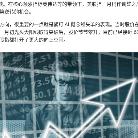
了延续。在核心领涨指标英伟达等的带领下，美股指一月稍作调整
势逆转的机会。
方向，很重要的一点就是紧盯 AI 概念领头羊的表现。当时股
月初光头大阳线取得突破后，股价节节攀升，目前已经接近 600
股指都打开了更大的向上空间。