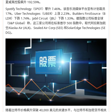
夏威夷控股飙升 192.59%。
Spotify Technology（SPOT）攀升 7.46%。该音乐流媒体平台宣布计划裁员
17%。Uber Technologies（UBER）上涨 2.23%，Builders FirstSource（B
LDR）下跌 1.74%，Jabil Circuit（JBL）下跌 1.33%。据指数公司标普全球
（S&P Global）称，这三家公司将在标准普尔 500 指数中，取代阿拉斯加航
空Alaska Air (ALK)、Sealed Air Corp (SEE) 和SolarEdge Technologies (SE
DG)。
随着比特币价格飙升突破 40,000 美元的关键水平，与比特币和加密货币相关