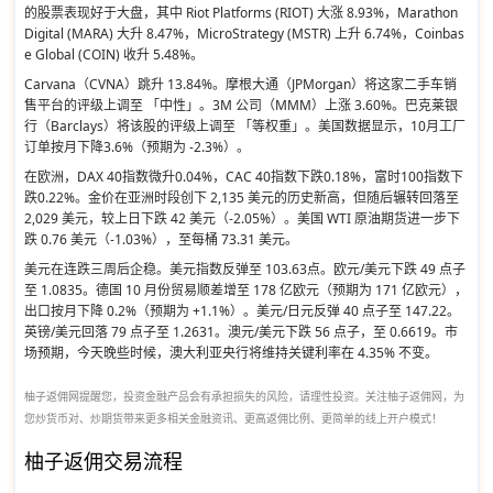
的股票表现好于大盘，其中 Riot Platforms (RIOT) 大涨 8.93%，Marathon
Digital (MARA) 大升 8.47%，MicroStrategy (MSTR) 上升 6.74%，Coinbas
e Global (COIN) 收升 5.48%。
Carvana（CVNA）跳升 13.84%。摩根大通（JPMorgan）将这家二手车销
售平台的评级上调至 「中性」。3M 公司（MMM）上涨 3.60%。巴克莱银
行（Barclays）将该股的评级上调至 「等权重」。美国数据显示，10月工厂
订单按月下降3.6%（预期为 -2.3%）。
在欧洲，DAX 40指数微升0.04%，CAC 40指数下跌0.18%，富时100指数下
跌0.22%。金价在亚洲时段创下 2,135 美元的历史新高，但随后辗转回落至
2,029 美元，较上日下跌 42 美元（-2.05%）。美国 WTI 原油期货进一步下
跌 0.76 美元（-1.03%），至每桶 73.31 美元。
美元在连跌三周后企稳。美元指数反弹至 103.63点。欧元/美元下跌 49 点子
至 1.0835。德国 10 月份贸易顺差增至 178 亿欧元（预期为 171 亿欧元），
出口按月下降 0.2%（预期为 +1.1%）。美元/日元反弹 40 点子至 147.22。
英镑/美元回落 79 点子至 1.2631。澳元/美元下跌 56 点子，至 0.6619。市
场预期，今天晚些时候，澳大利亚央行将维持关键利率在 4.35% 不变。
柚子返佣网提醒您，投资金融产品会有承担损失的风险，请理性投资。关注柚子返佣网，为
您炒货币对、炒期货带来更多相关金融资讯、更高返佣比例、更简单的线上开户模式！
柚子返佣交易流程