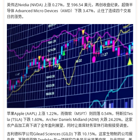
英伟达Nvidia (NVDA) 上涨 0.27%，至 596.54 美元，再创收盘纪录。超微半
导体 Advanced Micro Devices（AMD）下跌 3.47%，止住了连续四个交易
日的涨势。
苹果Apple (AAPL) 上涨 1.22%，而微软（MSFT）则回落 0.54%，特斯拉Tes
la (TSLA) 下跌 1.60%。Archer Daniels Midland (ADM) 大跌 24.20%。这家
农产品加工商下调了全年盈利展望，同时让首席财务官休行政假接受调查。
吉利德科学公司Gilead Sciences (GILD) 下跌 10.15%。这家生物制药公司报
告称，其肺癌药物 Trodelvy 在一项研究中未显示出显著疗效。与此同时，美