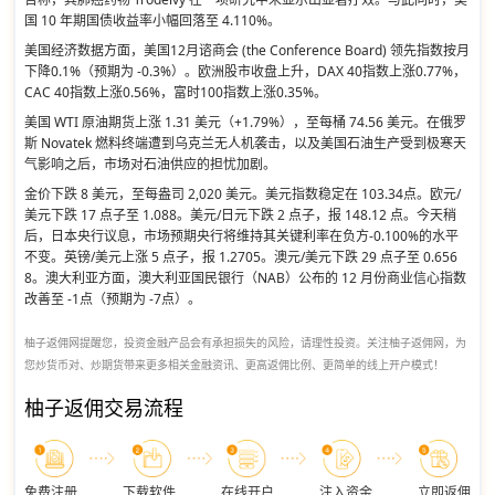
国 10 年期国债收益率小幅回落至 4.110%。
美国经济数据方面，美国12月谘商会 (the Conference Board) 领先指数按月
下降0.1%（预期为 -0.3%）。欧洲股市收盘上升，DAX 40指数上涨0.77%，
CAC 40指数上涨0.56%，富时100指数上涨0.35%。
美国 WTI 原油期货上涨 1.31 美元（+1.79%），至每桶 74.56 美元。在俄罗
斯 Novatek 燃料终端遭到乌克兰无人机袭击，以及美国石油生产受到极寒天
气影响之后，市场对石油供应的担忧加剧。
金价下跌 8 美元，至每盎司 2,020 美元。美元指数稳定在 103.34点。欧元/
美元下跌 17 点子至 1.088。美元/日元下跌 2 点子，报 148.12 点。今天稍
后，日本央行议息，市场预期央行将维持其关键利率在负方-0.100%的水平
不变。英镑/美元上涨 5 点子，报 1.2705。澳元/美元下跌 29 点子至 0.656
8。澳大利亚方面，澳大利亚国民银行（NAB）公布的 12 月份商业信心指数
改善至 -1点（预期为 -7点）。
柚子返佣网提醒您，投资金融产品会有承担损失的风险，请理性投资。关注柚子返佣网，为
您炒货币对、炒期货带来更多相关金融资讯、更高返佣比例、更简单的线上开户模式！
柚子返佣交易流程
免费注册
下载软件
在线开户
注入资金
立即返佣