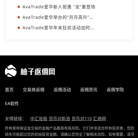
AvaTrade爱华新人钜惠 “龙”重登场
AvaTrade爱华举办的“月月高升”代理活动
AvaTrade爱华年末狂欢活动加时加量
首页
交易商返佣
返佣活动
返佣资讯
返佣学院
EA软件
友情链接：
中汇投股
货币对新浪
货币对110
汇商网
所有使用保证金交易的金融产品都具有高风险。它们并非适合所有投资者，您的
损失可能超过您的初始投资金额。请确认您完全了解相关风险，如有需要，请寻