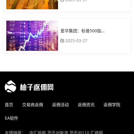
爱华集团：标普500指...
2025-03-27
首页
交易商返佣
返佣活动
返佣资讯
返佣学院
EA软件
友情链接：
中汇投股
货币对新浪
货币对110
汇商网