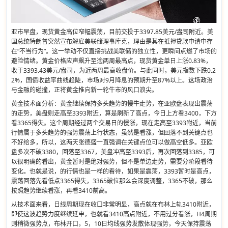
亚市早盘，现货黄金高位窄幅震荡，目前交投于3397.85美元/盎司附近。美
国总统特朗普突然宣布解雇美联储理事库克，理由是其在抵押贷款申请中存
在“不当行为”。这一举动不仅直接挑战美联储的独立性，更瞬间点燃了市场的
避险情绪。黄金价格应声飙升至逾两周最高点，现货黄金单日上涨0.83%，
收于3393.43美元/盎司，为近两周最高收盘价。与此同时，美元指数下跌0.2
2%，国债收益率曲线趋陡，市场对9月降息的预期升至87%以上。这场政治
与金融的碰撞，正将黄金推向新一轮牛市的风口浪尖。
黄金技术面分析：黄金继续保持多头趋势的慢牛走势，在亚欧盘表现出震荡
的走势，美盘则走高至3393附近，算是刷新了高点，今日上方看3400，下方
看3365得失。这个周期经过两个交易日的慢涨，现在走高至3393附近，当前
行情属于多头趋势的强势震荡上行状态，虽然是看涨，但回落不到关键点也
不好给多，所以，这两天张德盛一直强调在关键点位可以做高空低多。亚欧
盘多次不破3380，回落至3367，美盘冲高至3393后，再次回落到3385，可
以很明确的看出，黄金暂时是绝对强势，但不是单边走势，需要分阶段看待
变化。也就是说，的行情也是一样的看待，如果是震荡，3393暂时是高点，
震荡回落先看低点3365得失，3365破位那么会深度调整，3365不破，那么
按照趋势继续看涨，再看3410前高。
从技术面来看，日线周期现在收口非常明显，高点就在布林上轨3410附近，
即使这波趋势力度继续延申，也就看3410高点附近，不用过分看涨，H4周期
则稍微强势点，布林开口，5，10日均线强势发散体现强势，今天保持震荡