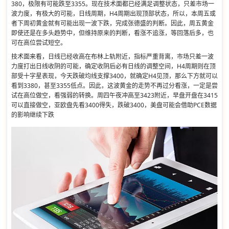
380，极限有可能跌至3355。现在技术面都已经满足调整状态，只差市场一
波力度，有极大的可能，日线周期，H4周期出现顶部状态，所以，本周五或
者下周初黄金就有可能出现一波下跌，完成张德盛的判断。因此，周五黄金
即使还是在多头趋势中，但维持原来的判断，看涨不追涨，等回落后多，也
可在高位尝试短空。
技术面来看，日线已经收高在布林上轨附近，指标严重背离，市场只差一波
力度打出日线收阴的可能，确定收阴后必有日线的调整空间，H4周期则在顶
部受十字星表现，今天跌破均线支撑3400，就确定H4见顶，那么下方就可以
看到3380，甚至3355低点。因此，这波黄金的走势不再过分看涨，一定是尝
试在高位做空，看强弱的转换。周四午夜冲高至3423附近，早盘开盘在3415
可以直接做空，亚欧盘先看3400得失，跌破3400，美盘可能会借助PCE数据
的影响继续下跌