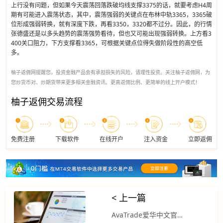
上行没有问题，但如果今天震荡回落跌破均线支撑3375的话，就要考虑H4周
期有可能进入震荡状态，其中，震荡强弱的关键点在布林中轨3365，3365破
位形成强弱转换，就有深度下跌，再看3350，3320都不过分。因此，的行情
张德盛还是以多头趋势的震荡强势看待，但也又可能出现强弱转换。上方看3
400关口阻力，下方支撑看3365，可根据关键点位得失做阶段性的高空低
多。
柚子返佣网提醒您，投资金融产品会有承担损失的风险，请理性投资。关注柚子返佣网，为
您炒货币对、炒期货带来更多相关金融资讯、更高返佣比例、更简单的线上开户模式！
柚子返佣交易流程
免费注册
下载软件
在线开户
注入资金
立即返佣
< 上一篇
AvaTrade爱华中文官网：美股三大指数涨跌不一标普500指数涨0.21%