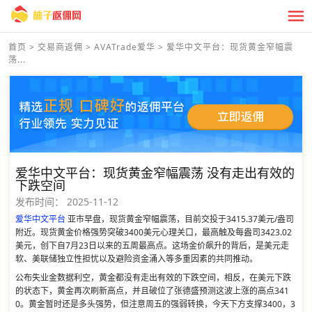
首页
>
交易商返佣
>
AVATrade爱华
>
爱华中文平台：现货黄金窄幅震
荡...
爱华中文平台：现货黄金窄幅震荡 没有走出有效的
下跌空间
发布时间：
2025-11-12
爱华中文平台
亚市早盘，现货黄金窄幅震荡，目前交投于3415.37美元/盎司
附近。现货黄金价格强势突破3400美元心理关口，最高触及每盎司3423.02
美元，创下自7月23日以来的五周最高点。这场金价飙升的背后，是美元走
软、美联储独立性担忧以及避险资金涌入等多重因素的共同推动。
公布失业金数据利空，黄金都没有走出有效的下跌空间，相反，在美元下跌
的状态下，黄金再次刷新高点，并且破位了张德盛预测这波上涨的高点341
0。黄金暂时还是多头强势，但注意周五的强弱转换，今天下方支撑3400，3