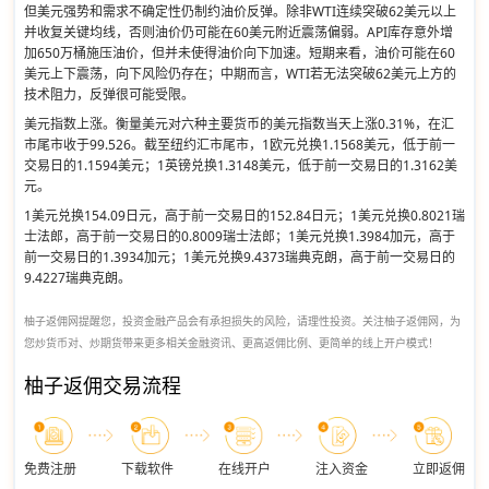
但美元强势和需求不确定性仍制约油价反弹。除非WTI连续突破62美元以上
并收复关键均线，否则油价仍可能在60美元附近震荡偏弱。API库存意外增
加650万桶施压油价，但并未使得油价向下加速。短期来看，油价可能在60
美元上下震荡，向下风险仍存在；中期而言，WTI若无法突破62美元上方的
技术阻力，反弹很可能受限。
美元指数上涨。衡量美元对六种主要货币的美元指数当天上涨0.31%，在汇
市尾市收于99.526。截至纽约汇市尾市，1欧元兑换1.1568美元，低于前一
交易日的1.1594美元；1英镑兑换1.3148美元，低于前一交易日的1.3162美
元。
1美元兑换154.09日元，高于前一交易日的152.84日元；1美元兑换0.8021瑞
士法郎，高于前一交易日的0.8009瑞士法郎；1美元兑换1.3984加元，高于
前一交易日的1.3934加元；1美元兑换9.4373瑞典克朗，高于前一交易日的
9.4227瑞典克朗。
柚子返佣网提醒您，投资金融产品会有承担损失的风险，请理性投资。关注柚子返佣网，为
您炒货币对、炒期货带来更多相关金融资讯、更高返佣比例、更简单的线上开户模式！
柚子返佣交易流程
免费注册
下载软件
在线开户
注入资金
立即返佣