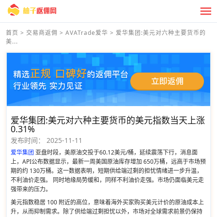
首页
>
交易商返佣
>
AVATrade爱华
>
爱华集团:美元对六种主要货币的
美...
爱华集团:美元对六种主要货币的美元指数当天上涨
0.31%
发布时间：
2025-11-11
爱华集团
亚盘时段，美原油交投于60.12美元/桶，延续震荡下行，消息面
上，API公布数据显示，最新一周美国原油库存增加 650万桶，远高于市场预
期的约 130万桶。这一数据表明，短期供给端过剩的担忧情绪进一步升温，
不利油价走强。 同时地缘局势缓和，同样不利油价走强。市场仍面临美元走
强带来的压力。
美元指数稳居 100 附近的高位，意味着海外买家购买美元计价的原油成本上
升，从而抑制需求。除了供给端过剩担忧以外，市场对全球需求前景仍保持