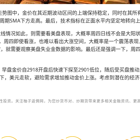
势图中，金价在其近期波动区间的上端保持稳定，同时在其所有移
0周期SMA下方走高。最后，技术指标在正面水平内坚定地转向
收线情况如此，则需要看美盘表现，大概率周四日线不会是大阳状
，所以，周四即使看涨，也难以看出大涨空间，大概率是一个震荡表现
做空，就需要观察美盘失业金数据的影响。最后还是强调一下，周
早盘金价自2918开盘后快速下探至2901低位，随后受买盘推动反
下，美元走软，避险需求增加推动金价上涨。考虑到潜在的经济
性投资。关注柚子返佣网，为您炒货币对、炒期货带来更多相关金融资讯、更