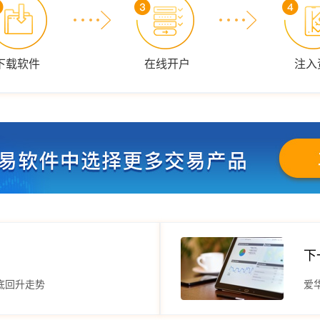
下载软件
在线开户
注入
下
底回升走势
爱