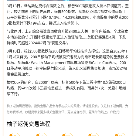
3月13日，继纳斯达克综合指数之后，标普500指数也跌入技术回调区间。至
此，较之前创下的历史高位，标普500指数、纳斯达克综合指数和道琼斯工
业平均指数分别累计下跌10.13%、14.23%和9.33%，小盘股集中的罗素200
0指数累计下跌19%左右，接近进入技术熊市。
与此同时，上证综合指数当周收盘升破3400点大关，创年内新高。全球资本
市场热议的“东升西降”逻辑似乎正进入验证阶段……美股已经连跌4周，下跌
持续时间超过2024年7月的“衰退交易”。
3月10日，标普500指数跌破200日移动平均线技术支撑位，这是自2023年1
1月以来首次。200日移动平均线被投资者视为判断市场长期趋势的重要技术
指标。Ritholtz Wealth Management首席市场策略师Callie Cox表示，200
日移动平均线以下的空间是危险区域，跌入此区域抛售会加速，市场波动幅
度会显著加大。
根据Cox的研究，自2000年以来，标普500在下跌过程中共18次跌破200日
均线，其中11次股市迅速恢复或进一步损失有限，而另外7次，美股市场继
续下行。
柚子返佣网提醒您，投资金融产品会有承担损失的风险，请理性投资。关注柚子返佣网，为
您炒货币对、炒期货带来更多相关金融资讯、更高返佣比例、更简单的线上开户模式！
柚子返佣交易流程