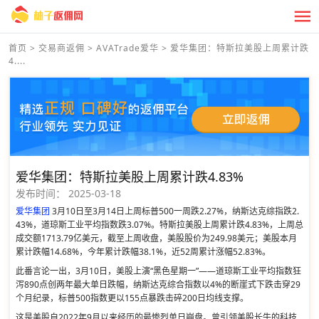
首页
>
交易商返佣
>
AVATrade爱华
>
爱华集团：特斯拉美股上周累计跌
4....
爱华集团：特斯拉美股上周累计跌4.83%
发布时间：
2025-03-18
爱华集团
3月10日至3月14日上周标普500一周跌2.27%，纳斯达克综指跌2.
43%，道琼斯工业平均指数跌3.07%。特斯拉美股上周累计跌4.83%，上周总
成交额1713.79亿美元，截至上周收盘，美股股价为249.98美元；美股本月
累计跌幅14.68%，今年累计跌幅38.1%，近52周累计涨幅52.83%。
此番言论一出，3月10日，美股上演“黑色星期一”——道琼斯工业平均指数狂
泻890点创两年最大单日跌幅，纳斯达克综合指数以4%的断崖式下跌击穿29
个月纪录，标普500指数更以155点暴跌击碎200日均线支撑。
这是美股自2022年9月以来经历的最惨烈单日崩盘。曾引领美股长牛的科技