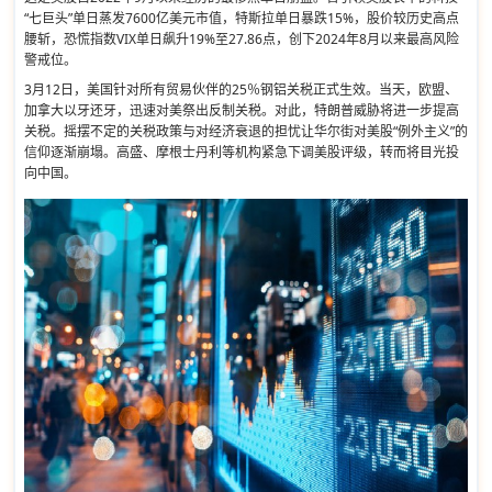
“七巨头”单日蒸发7600亿美元市值，特斯拉单日暴跌15%，股价较历史高点
腰斩，恐慌指数VIX单日飙升19%至27.86点，创下2024年8月以来最高风险
警戒位。
3月12日，美国针对所有贸易伙伴的25％钢铝关税正式生效。当天，欧盟、
加拿大以牙还牙，迅速对美祭出反制关税。对此，特朗普威胁将进一步提高
关税。摇摆不定的关税政策与对经济衰退的担忧让华尔街对美股“例外主义”的
信仰逐渐崩塌。高盛、摩根士丹利等机构紧急下调美股评级，转而将目光投
向中国。