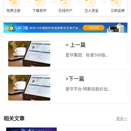
免费注册
下载软件
在线开户
注入资金
立即返佣
< 上一篇
爱华集团：标普500指数盘中大部分时间走势震荡
>
下一篇
爱华平台:特斯拉股价出现反弹收盘涨超3%
相关文章
更多>>