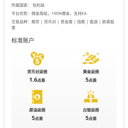
所属国家： 伯利兹
平台优势：佣金周结，100%赠金，支持EA
交易品种：期货 | 货币对 | 贵金属 | 指数 | 能源 | 欧美股
票
标准账户
货币对返佣
黄金返佣
1.6
5
点差
点差
原油返佣
白银返佣
5
5
点差
点差