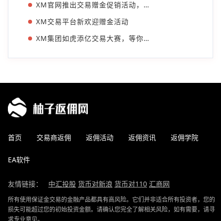
XM官网推出交易赠金促销活动，开户赠送30美金
XM交易平台新欢迎赠金活动
XM集团如虎添亿交易大赛，等你来赢
首页
交易商返佣
返佣活动
返佣资讯
返佣学院
EA软件
友情链接：
中汇投股
货币对新浪
货币对110
汇商网
所有使用保证金交易的金融产品都具有高风险。它们并非适合所有投资者，您的
损失可能超过您的初始投资金额。请确认您完全了解相关风险，如有需要，请寻
求专业意见。