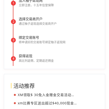
加入柚子返现网
1
立即注册，十五年信誉保障
选择交易商开户
2
通过柚子返现选择交易商开户
绑定交易账号
3
将申请好的交易账号绑定柚子返现网
获得返现
4
高比列返佣，定期返还佣金
活动推荐
XM领取$ 30免入金赠金交易活动开始
xm比赛专区送出超过$40,000现金奖励