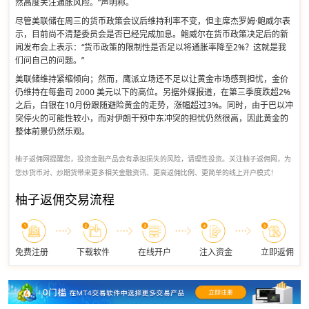
然高度关注通胀风险。”声明称。
尽管美联储在周三的货币政策会议后维持利率不变，但主席杰罗姆·鲍威尔表
示，目前尚不清楚委员会是否已经完成加息。鲍威尔在货币政策决定后的新
闻发布会上表示：“货币政策的限制性是否足以将通胀率降至2%？这就是我
们问自己的问题。”
美联储维持紧缩倾向；然而，鹰派立场还不足以让黄金市场感到担忧，金价
仍维持在每盎司 2000 美元以下的高位。另据外媒报道，在第三季度跌超2%
之后，白银在10月份跟随避险黄金的走势，涨幅超过3%。同时，由于巴以冲
突停火的可能性较小，而对伊朗干预中东冲突的担忧仍然很高，因此黄金的
整体前景仍然乐观。
柚子返佣网提醒您，投资金融产品会有承担损失的风险，请理性投资。关注柚子返佣网，为
您炒货币对、炒期货带来更多相关金融资讯、更高返佣比例、更简单的线上开户模式！
柚子返佣交易流程
免费注册
下载软件
在线开户
注入资金
立即返佣