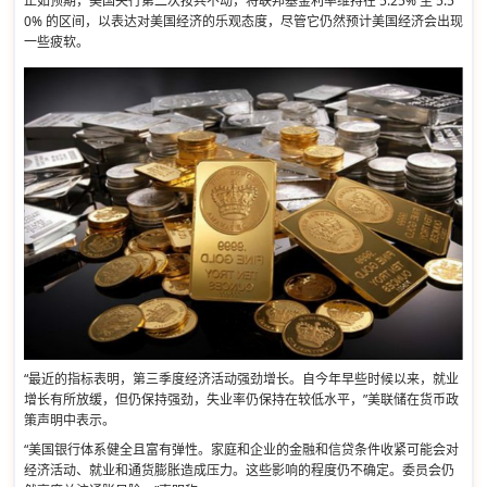
正如预期，美国央行第二次按兵不动，将联邦基金利率维持在 5.25% 至 5.5
0% 的区间，以表达对美国经济的乐观态度，尽管它仍然预计美国经济会出现
一些疲软。
“最近的指标表明，第三季度经济活动强劲增长。自今年早些时候以来，就业
增长有所放缓，但仍保持强劲，失业率仍保持在较低水平，”美联储在货币政
策声明中表示。
“美国银行体系健全且富有弹性。家庭和企业的金融和信贷条件收紧可能会对
经济活动、就业和通货膨胀造成压力。这些影响的程度仍不确定。委员会仍