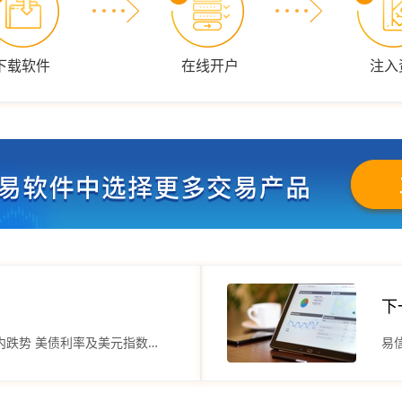
下载软件
在线开户
注入
下
兴业投资：现货黄金维持日内跌势 美债利率及美元指数上行
易