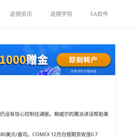
返佣资讯
返佣学院
EA软件
行仍没有信心控制住通胀。鲍威尔的鹰派讲话帮助美
.80美元/盎司。COMEX 12月白银期货收涨0.7