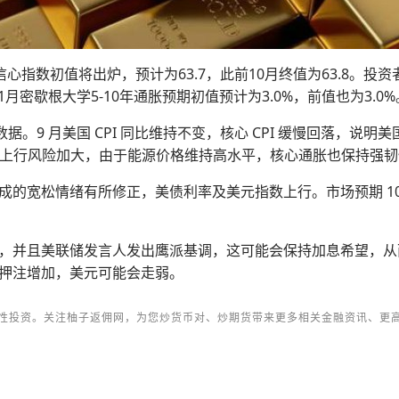
信心指数初值将出炉，预计为63.7，此前10月终值为63.8。
1月密歇根大学5-10年通胀预期初值预计为3.0%，前值也为3.0%
CPI 数据。9 月美国 CPI 同比维持不变，核心 CPI 缓慢回落，
，上行风险加大，由于能源价格维持高水平，核心通胀也保持强韧性，
松情绪有所修正，美债利率及美元指数上行。市场预期 10 月美国
，并且美联储发言人发出鹰派基调，这可能会保持加息希望，从
押注增加，美元可能会走弱。
性投资。关注柚子返佣网，为您炒货币对、炒期货带来更多相关金融资讯、更