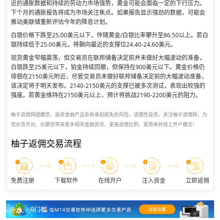
近的通胀数据和持续的劳动力市场强势，黄金可能会面临一定的下行压力。
下个月的通胀报告将成为市场关注焦点。如果报告显示强劲的数据，可能会
推动美联储重新评估今年的降息计划。
白银价格下跌至25.00美元以下，伴随黄金/白银比率攀升至86.50以上。若白
银持续低于25.00美元，将朝向最近的支撑位24.40-24.60美元。
现货黄金窄幅震荡，但交易员在联邦储备决定前并未做好大幅波动的准备，
白银跌至25美元以下，铂金持续回撤，但保持在900美元以下。黄金价格仍
徘徊在2150美元附近，尽管交易员未做好联邦储备决定前的大幅波动准备，
该决定将于明天发布。2140-2150美元的支撑已被多次测试，表现出较强的
强度。若黄金维持在2150美元以上，预计将挑战2190-2200美元的阻力。
柚子返佣网提醒您，投资金融产品会有承担损失的风险，请理性投资。关注柚子返佣网，为
您炒货币对、炒期货带来更多相关金融资讯、更高返佣比例、更简单的线上开户模式！
柚子返佣交易流程
免费注册
下载软件
在线开户
注入资金
立即返佣