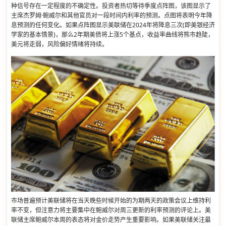
种信号存在一定程度的不确定性。投资者热切等待季度点阵图，该图显示了
主席杰罗姆·鲍威尔和其他官员对一段时间内利率的预测。点图将表明今年降
息预测的任何变化。如果点阵图显示美联储在2024年将降息三次(即美银经济
学家的基本情景)，那么2年期美债将上涨5个基点，收益率曲线将熊市趋陡，
美元将走弱，风险偏好情绪将持续。
市场普遍预计美联储将在当天晚些时候开始的为期两天的政策会议上维持利
率不变，但注意力将主要集中在鲍威尔对周三更新的利率预测的评论上。美
联储主席鲍威尔本周的表态将对金价走势产生重要影响。如果美联储关注最