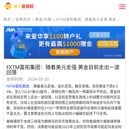
首页
>
返佣资讯
>
黄金/白银
>
FXTM富拓集团：随着美元走强 黄金...
FXTM富拓集团：随着美元走强 黄金目前走出一波
回落
发布时间：
2024-03-20
FXTM富拓集团
： 随着美元走强，金价走低，截至发稿，现货黄金下跌0.3
5%，至2,152.81美元/盎司 ，徘徊在周一触及的一周最低水平附近。黄金目
前在周线走势上走出一波回落，以目前走势看在周线上的调整空间暂时还没
有走完。日线上在连续的高位震荡回落之后短周期均线开始逐步勾头向下发
散，目前的价格虽暂时在2150一带得到支撑但是盘中反弹的力度和延续度都
不是太大，要注意黄金在日线上可能出现的小幅破位延续下行走势。
美联储将于本周三结束为期两天的货币政策会议，市场普遍预计美联储将维
持利率不变。然而，决策者可能会就2025年之前的货币政策可能走向发出何