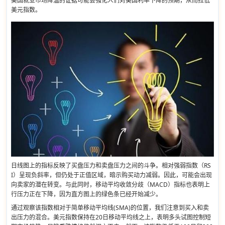
美国就业市场降温的证据可能会强化人们对美国利率下降的预期，从而拉低
美元指数。
日线图上的指标反映了买盘压力和卖盘压力之间的斗争。相对强弱指数（RS
I）呈现负斜率，但仍处于正值区域，暗示购买动力减弱。因此，可能会出现
向卖家的潜在转变。与此同时，移动平均收敛分歧（MACD）指标也表明上
行压力正在下降，因为直方图上的绿色条已经开始减少。
通过观察该指数相对于简单移动平均线(SMA)的位置，我们注意到买入和卖
出压力的混合。美元指数保持在20日移动平均线之上，表明多头试图控制短