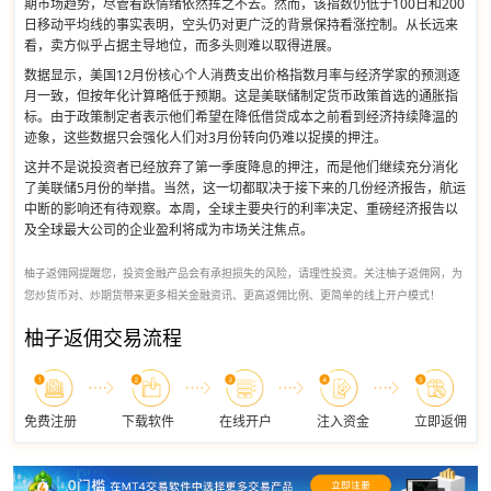
期市场趋势，尽管看跌情绪依然挥之不去。然而，该指数仍低于100日和200
日移动平均线的事实表明，空头仍对更广泛的背景保持看涨控制。从长远来
看，卖方似乎占据主导地位，而多头则难以取得进展。
数据显示，美国12月份核心个人消费支出价格指数月率与经济学家的预测逐
月一致，但按年化计算略低于预期。这是美联储制定货币政策首选的通胀指
标。由于政策制定者表示他们希望在降低借贷成本之前看到经济持续降温的
迹象，这些数据只会强化人们对3月份转向仍难以捉摸的押注。
这并不是说投资者已经放弃了第一季度降息的押注，而是他们继续充分消化
了美联储5月份的举措。当然，这一切都取决于接下来的几份经济报告，航运
中断的影响还有待观察。本周，全球主要央行的利率决定、重磅经济报告以
及全球最大公司的企业盈利将成为市场关注焦点。
柚子返佣网提醒您，投资金融产品会有承担损失的风险，请理性投资。关注柚子返佣网，为
您炒货币对、炒期货带来更多相关金融资讯、更高返佣比例、更简单的线上开户模式！
柚子返佣交易流程
免费注册
下载软件
在线开户
注入资金
立即返佣