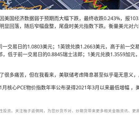
美国经济数据弱于预期而大幅下跌，最终收跌0.243%，报103
明显回落，随后窄幅盘整，尾盘时美元指数下跌。衡量美元对六种
交易日的1.0803美元；1英镑兑换1.2663美元，高于前一交易日
法郎，低于前一交易日的0.8845瑞士法郎；1美元兑换1.3559加元，
。
了很多痛苦，但在我看来，美联储考虑降息甚至似乎毫无意义，
核心PCE物价指数年率公布录得2021年3月以来最低增幅 ，
性投资。关注柚子返佣网，为您炒货币对、炒期货带来更多相关金融资讯、更