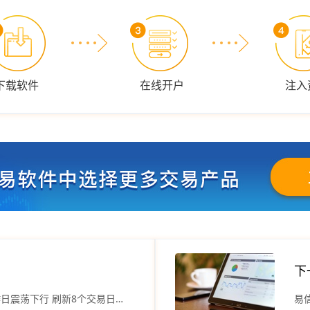
下载软件
在线开户
注入
下
FXTM富拓集团：美元指数昨日震荡下行 刷新8个交易日低位
易