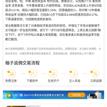
加息落地，短、中期 美债收益率 有所回落。数据显示，从短期2个月 美债收
益率 走势来看，今年整体震荡上升趋势明显。年初自4.42%逐渐上升到9月底
高点5.61%，随后小幅回落至最新5.56%，回落幅度较小。而中期 10年期美
债收益率 近期则大幅回调，已经由10月下旬高位4.98%回落到目前4.57%，
下跌速度较快，与短期现成明显差异。
就业数据再次引发了对美国经济衰退风险的担忧，并强化了市场对美联储不
太可能进一步加息的预期，该行下一步行动可能是降息。上周五美元指数“破
位下行”，创下7月中旬以来最大单周跌幅，现在看来美元和美债收益率可能
都已触顶。
柚子返佣网提醒您，投资金融产品会有承担损失的风险，请理性投资。关注柚子返佣网，为
您炒货币对、炒期货带来更多相关金融资讯、更高返佣比例、更简单的线上开户模式！
柚子返佣交易流程
免费注册
下载软件
在线开户
注入资金
立即返佣