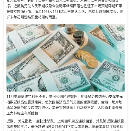
变为软参考，有助于日美利差和日元汇率维稳，人民币汇率也受到相应支
撑。近期美元兑人民币期权隐含波动率继续回落也佐证了市场预期即期汇率
将维持震荡行情。倘若10月和11月结汇率确认回落、未结汇盘规模增长，则
岁末年初刚性结汇盘将如约而至。
11月美联储维持利率不变，美国经济阶段韧性，地缘局势焦灼等仍支撑美元
指数延续高位震荡走势。但美国经济高景气见顶的预期发酵，金融市场对地
缘紧张局势的反应或趋钝化，美元指数继续上行动能不足，人民币汇率外部
压力料相应有所缓和；
近期， 美元指数 一度快速杀跌，上周四和周五连续回落，并跌破近期连续震
荡盘整的平台，最低跌破105关口创9月下旬以来新低。随着美联储连续暂停