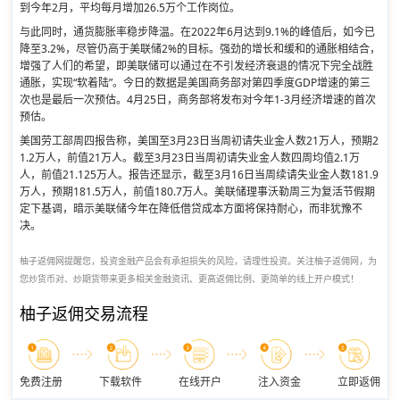
到今年2月，平均每月增加26.5万个工作岗位。
与此同时，通货膨胀率稳步降温。在2022年6月达到9.1%的峰值后，如今已
降至3.2%，尽管仍高于美联储2%的目标。强劲的增长和缓和的通胀相结合，
增强了人们的希望，即美联储可以通过在不引发经济衰退的情况下完全战胜
通胀，实现“软着陆”。今日的数据是美国商务部对第四季度GDP增速的第三
次也是最后一次预估。4月25日，商务部将发布对今年1-3月经济增速的首次
预估。
美国劳工部周四报告称，美国至3月23日当周初请失业金人数21万人，预期2
1.2万人，前值21万人。截至3月23日当周初请失业金人数四周均值2.1万
人，前值21.125万人。报告还显示，截至3月16日当周续请失业金人数181.9
万人，预期181.5万人，前值180.7万人。美联储理事沃勒周三为复活节假期
定下基调，暗示美联储今年在降低借贷成本方面将保持耐心，而非犹豫不
决。
柚子返佣网提醒您，投资金融产品会有承担损失的风险，请理性投资。关注柚子返佣网，为
您炒货币对、炒期货带来更多相关金融资讯、更高返佣比例、更简单的线上开户模式！
柚子返佣交易流程
免费注册
下载软件
在线开户
注入资金
立即返佣