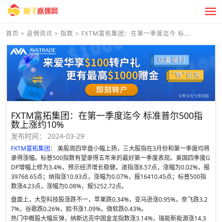
首页
>
返佣资讯
>
指数
>
FXTM富拓集团：在第一季度迄今 标...
FXTM富拓集团：在第一季度迄今 标准普尔500指
数上涨约10%
发布时间：
2024-03-29
FXTM富拓集团
： 美股周四早盘小幅上扬，三大股指在3月份和第一季度均将
录得涨幅。标普500指数有望录得五年来的最好第一季度表现。美国四季度G
DP增幅上修为3.4%，预示经济增长稳健。道指涨8.57点，涨幅为0.02%，报
39768.65点；纳指涨10.93点，涨幅为0.07%，报16410.45点；标普500指
数涨4.23点，涨幅为0.08%，报5252.72点。
盘面上，大型科技股涨跌不一，苹果跌0.34%，亚马逊涨0.95%，奈飞跌3.2
7%，谷歌跌0.26%，脸书涨1.09%，微软跌0.43%。
热门中概股大幅反弹，纳斯达克中国金龙指数涨3.14%，瑞能新能源涨14.3