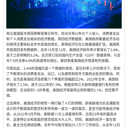
周五美国股市将因耶稣受难日休市，但当天将公布与个人收入、消费者支出
和个人消费支出相关的经济数据。周四经济数据面，美国政府衡量经济活动
的两项主要指标去年年底强劲增长，表明经济仍在以稳健速度扩张。美国商
务部周四发布数据称，去年10月至12月，美国经济按年率计算增长了3.4%，
高于之前预期的3.2%。这次修订后的国内生产总值（GDP）数据表明，与去
年7-9月当季4.9%的高速增长相比，第四季度美国经济增速有所放缓。
尽管如此，3.4%的涨幅仍是一个稳健的表现，是在利率上升的情况下，受到
了不断增长的消费者支出、出口，以及建筑和软件方面商业投资的推动。同
时，这也是美国经济连续第六个季度的涨幅超过2%。2023年全年，美国经
济增长了2.5%，高于2022年的1.9%。根据亚特兰大联邦储备银行发布的预
测模型，在当前的1-3月季度，美国经济增速将达到较慢的2.1%，但还算不
错。
过去两年，美国经济的韧性一再打破了人们的预期，即美联储为抗击通胀而
设计的不断提高的借贷利率将导致一波又一波的裁员，甚至可能导致经济衰
退。从2022年3月开始，美联储11次上调基准利率，达到23年来的最高水
平，这使得企业和家庭的借贷成本大大上升。然而，美国的经济一直在增
长，雇主也在继续招聘。去年平均每月增加25.1万个工作岗位，从去年12月