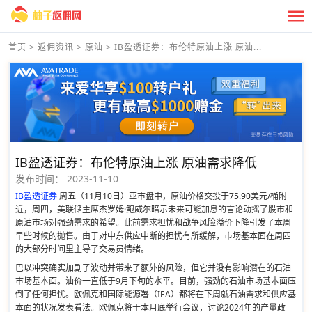
首页
>
返佣资讯
>
原油
>
IB盈透证券：布伦特原油上涨 原油...
IB盈透证券：布伦特原油上涨 原油需求降低
发布时间：
2023-11-10
IB盈透证券
周五（11月10日）亚市盘中，原油价格交投于75.90美元/桶附
近，周四，美联储主席杰罗姆·鲍威尔暗示未来可能加息的言论动摇了股市和
原油市场对强劲需求的希望。此前需求担忧和战争风险溢价下降引发了本周
早些时候的抛售。由于对中东供应中断的担忧有所缓解，市场基本面在周四
的大部分时间里主导了交易员情绪。
巴以冲突确实加剧了波动并带来了额外的风险，但它并没有影响潜在的石油
市场基本面。油价一直低于9月下旬的水平。目前，强劲的石油市场基本面压
倒了任何担忧。欧佩克和国际能源署（IEA）都将在下周就石油需求和供应基
本面的状况发表看法。欧佩克将于本月底举行会议，讨论2024年的产量政