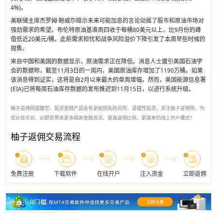
4%)。
美联储主席杰罗姆·鲍威尔暗示未来可能加息的言论动摇了股市和原油市场对
强劲需求的希望。布伦特原油基准周四收于每桶80美元以上，比9月份的峰
值低近20美元/桶。此前需求担忧和战争风险溢价下降引发了本周早些时候的
抛售。
来自中国和美国的数据显示，原油需求正在降低。消息人士援引美国石油学
会的数据称，截至11月3日的一周内，美国原油库存增加了1190万桶。如果
该消息得到证实，这将是自2月以来最大的单周增幅。然而，美国能源信息署
(EIA)已将每周石油库存数据的发布推迟到11月15日，以进行系统升级。
柚子返佣网提醒您，投资金融产品会有承担损失的风险，请理性投资。关注柚子返佣网，为
您炒货币对、炒期货带来更多相关金融资讯、更高返佣比例、更简单的线上开户模式！
柚子返佣交易流程
免费注册
下载软件
在线开户
注入资金
立即返佣