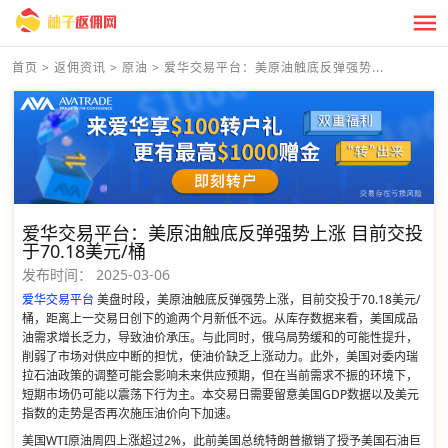
首页
>
返佣资讯
>
原油
>
爱华交易平台：美原油触底反弹强势...
爱华交易平台：美原油触底反弹强势上涨 目前交投
于70.18美元/桶
发布时间：
2025-03-06
爱华交易平台
美盘时段，美原油触底反弹强势上涨，目前交投于70.18美元/
桶，距离上一交易日创下的逾两个月新低不远。从库存数据来看，美国成品
油需求增长乏力，导致油价承压。与此同时，俄乌局势缓和的可能性提升，
削弱了市场对供应中断的担忧，使油价缺乏上涨动力。此外，美国对委内瑞
拉石油政策的调整可能会影响未来供应预期，但在当前需求不振的环境下，
短期市场仍可能以震荡下行为主。本交易日需要留意美国GDP数据以及美元
指数的走势是否再次施压油价向下加速。
美国WTI原油周四上涨超过2%，此前美国总统特朗普撤销了授予美国石油巨