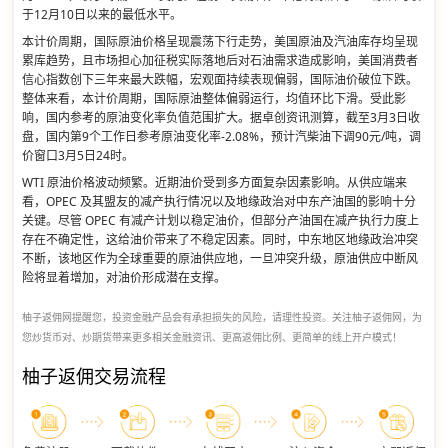
于12月10日以来的最低水平。
本计价周期，国际原油价格呈现震荡下行走势，美国原油及汽油库存均呈现
累库趋势，且市场担心加征税实际落地后对石油需求造成影响，美国消费者
信心指数创下三年来最大跌幅，宏观面持续表现偏弱，国际油价破位下跌。
整体来看，本计价周期，国际原油整体偏弱运行，均值环比下滑。受此影
响，国内参考的原油变化率负值范围扩大。据卓创资讯测算，截至3月3日收
盘，国内第9个工作日参考原油变化率-2.08%，预计汽柴油下调90元/吨，调
价窗口3月5日24时。
WTI 原油价格波动频繁。近期油价受到多方面复杂因素影响。从供应端来
看，OPEC 及其盟友的减产执行情况以及地缘政治对中东产油国的影响十分
关键。尽管 OPEC 有减产计划以稳定油价，但部分产油国在减产执行力度上
存在不确定性，这给油价带来了不稳定因素。同时，中东地区地缘政治冲突
不断，该地区作为全球重要的原油供应地，一旦冲突升级，原油供应中断风
险将显着增加，对油价形成潜在支撑。
柚子返佣网提醒您，投资金融产品会有承担损失的风险，请理性投资。关注柚子返佣网，为
您炒货币对、炒期货带来更多相关金融资讯、更高返佣比例、更简单的线上开户模式！
柚子返佣交易流程