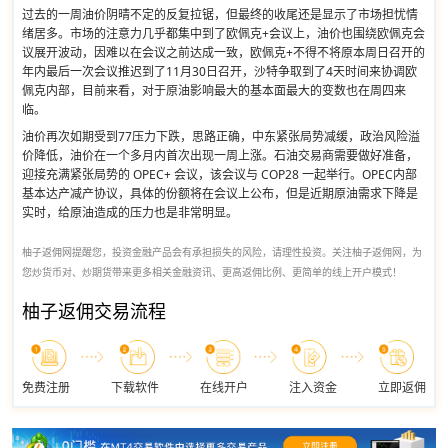
过去的一周油价阴晴不定的反复拉锯，但最终的收尾还是显示了市场担忧情
绪居多。市场的注意力几乎都集中到了欧佩克+会议上，油价也围绕欧佩克会
议展开波动，因难以在会议之前达成一致，欧佩克+不得不将原本周日召开的
年内最后一次会议推迟到了11月30日召开，沙特争取到了4天时间来协调欧
佩克内部，目前来看，对于原油影响最大的基本面最大的变数也在周四来
临。
油价再次如期受到77压力下跌，思路正确，中东紧张局势减缓，政治风险溢
价降低，油价在一个多月内首次出现一周上涨。石油交易商需要做好准备，
迎接充满紧张局势的 OPEC+ 会议，该会议与 COP28 一起举行。OPEC内部
基本达产减产协议，具体的份额将在会议上公布，但是近期原油需求下降是
实时，给原油造成的压力也是非常明显。
柚子返佣网提醒您，投资金融产品会有承担损失的风险，请理性投资。关注柚子返佣网，为
您炒货币对、炒期货带来更多相关金融资讯、更高返佣比例、更简单的线上开户模式！
柚子返佣交易流程
免费注册
下载软件
在线开户
注入资金
立即返佣