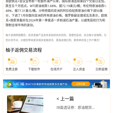
自欧佩克+会议宣布新一轮额外减产以来，国际原油连续第四个交易日走低，
跌至五个月低点。WTI原油收跌1.68%，报72.19美元/桶；布伦特原油收跌1.
48%，报77.31美元/桶。沙特将面向亚洲的阿拉伯轻质原油价格下调50美
分，下调了1月份面向亚洲的所有原油价格。俄罗斯副总理诺瓦克表示，欧佩
克+国家准备好在2024年第一季度进一步削减石油产量，以避免投机行为和
限制全球市场的波动。
柚子返佣网提醒您，投资金融产品会有承担损失的风险，请理性投资。关注柚子返佣网，为
您炒货币对、炒期货带来更多相关金融资讯、更高返佣比例、更简单的线上开户模式！
柚子返佣交易流程
免费注册
下载软件
在线开户
注入资金
立即返佣
< 上一篇
IB盈透证券：原油期货价格时隔五个多月首次跌破