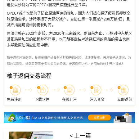
迫使以沙特为首的OPEC+将减产措施延长至今年。
OPEC+减产也是为了防止原油库存的增加，因为人们担心经济疲弱将抑制全
球原油需求。沙特承担了大部分减产，自愿在第一季度减产200万桶/日，且
减产措施可能维持更长时间。
原油价格在2023年走低，为2020年以来首次。到目前为止，市场对中东地区
紧张局势加剧的担忧并不严重，也门胡赛武装对途径红海的商船的袭击也尚
未导致原油供应出现中断。
柚子返佣网提醒您，投资金融产品会有承担损失的风险，请理性投资。关注柚子返佣网，为
您炒货币对、炒期货带来更多相关金融资讯、更高返佣比例、更简单的线上开户模式！
柚子返佣交易流程
免费注册
下载软件
在线开户
注入资金
立即返佣
< 上一篇