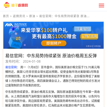
首页
>
返佣资讯
>
原油
>
易信官网：中东局势持续紧张 原油...
易信官网：中东局势持续紧张 原油价格周五反弹
发布时间：
2024-01-08
易信官网
： 周一（1月8日）亚市盘中，国际美原油价格交投于73.70美元每
桶附近，美国12月非农就业增长超出预期，促使金融市场对美联储3月降息
的预期回落。北卡罗来纳州夏洛特首席经济学家表示，这份报告降低了美联
储 3 月份降息的可能性。周四美联储会议上，通胀已得到控制的观点引发对
过度限制的货币政策的担忧。
中东局势持续紧张，原油价格周五反弹。国际原油基准指数在今年第一周收
高，从上周四美国汽油和馏分油库存大幅增加引发的损失中反弹。以色列与
哈马斯冲突升级，周边国家局势紧张。美国国务卿布林肯出访中东，试图缓
解紧张局势。美国财长耶伦表示，红海航运未对能源价格产生实质影响。