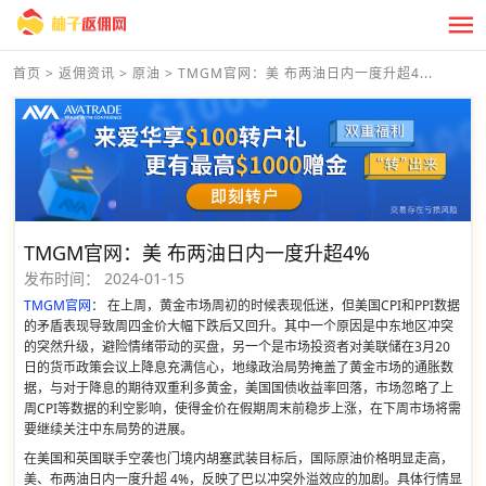
首页
>
返佣资讯
>
原油
>
TMGM官网：美 布两油日内一度升超4...
TMGM官网：美 布两油日内一度升超4%
发布时间：
2024-01-15
TMGM官网
： 在上周，黄金市场周初的时候表现低迷，但美国CPI和PPI数据
的矛盾表现导致周四金价大幅下跌后又回升。其中一个原因是中东地区冲突
的突然升级，避险情绪带动的买盘，另一个是市场投资者对美联储在3月20
日的货币政策会议上降息充满信心，地缘政治局势掩盖了黄金市场的通胀数
据，与对于降息的期待双重利多黄金，美国国债收益率回落，市场忽略了上
周CPI等数据的利空影响，使得金价在假期周末前稳步上涨，在下周市场将需
要继续关注中东局势的进展。
在美国和英国联手空袭也门境内胡塞武装目标后，国际原油价格明显走高，
美、布两油日内一度升超 4%，反映了巴以冲突外溢效应的加剧。具体行情显