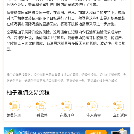
苏纳克证实，美军和英军对也门境内胡塞武装进行了打击。
拜登称美国军队与英国一道，在澳洲、巴林、加拿大和荷兰的支持下，成功
对也门胡塞武装使用的多个目标进行了打击。拜登称这些打击是对胡塞武装
在红海袭击国际海船的直接回应，将毫不犹豫地指示采取进一步措施。
空袭增加了局势升级的风险，这可能会在短期内令石油和避险需求成为焦
点。若冲突升级，油价面临上行风险。随着市场持续评估欧佩克 + 的减产、
非欧佩克 + 国家的供应、石油需求前景等多股因素的影响，波动性可能会加
剧。
柚子返佣网提醒您，投资金融产品会有承担损失的风险，请理性投资。关注柚子返佣网，为
您炒货币对、炒期货带来更多相关金融资讯、更高返佣比例、更简单的线上开户模式！
柚子返佣交易流程
免费注册
下载软件
在线开户
注入资金
立即返佣