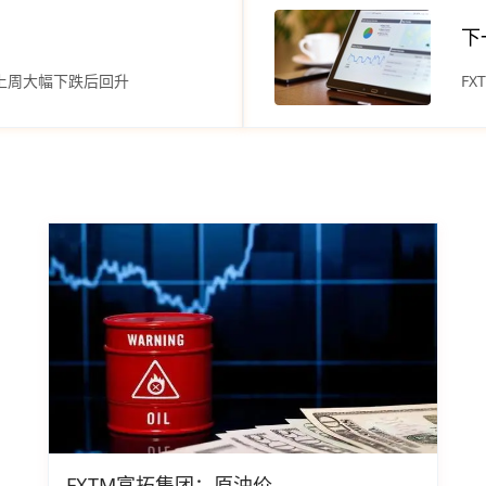
下
上周大幅下跌后回升
F
FXTM富拓集团：原油价...