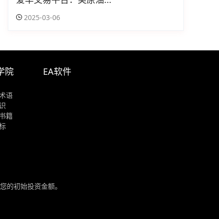
2025-03-06
学院
EA软件
术语
识
书籍
标
您的初始投资金额。