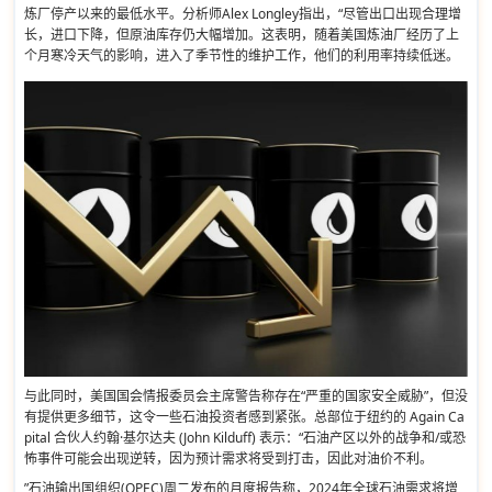
炼厂停产以来的最低水平。分析师Alex Longley指出，“尽管出口出现合理增
长，进口下降，但原油库存仍大幅增加。这表明，随着美国炼油厂经历了上
个月寒冷天气的影响，进入了季节性的维护工作，他们的利用率持续低迷。
与此同时，美国国会情报委员会主席警告称存在“严重的国家安全威胁”，但没
有提供更多细节，这令一些石油投资者感到紧张。总部位于纽约的 Again Ca
pital 合伙人约翰·基尔达夫 (John Kilduff) 表示：“石油产区以外的战争和/或恐
怖事件可能会出现逆转，因为预计需求将受到打击，因此对油价不利。
”石油输出国组织(OPEC)周二发布的月度报告称，2024年全球石油需求将增