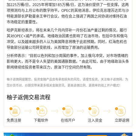
加225万桶/日，2025年将增加185万桶/日，这为油价提供了一些支撑。这两
项预测均与上月公布的数字持平。OPEC的其他消息，伊拉克总理苏达尼与沙
特能源部长萨勒曼亲王举行会议，他在会上强调了两国之间协调对维持石油
市场稳定的重要性。
哈萨克斯坦表示，将在未来几个月内弥补一月份石油产量过剩的情况，履行
其对OPEC+减产的承诺。地缘政治因素也影响了石油市场，包括中东和俄乌
冲突，以及越来越多的人认为美国降息将晚于此前预期。同时，红海危机也
导致部分运输公司转变航线，从而增加了原油的运输费用。
分析师表示：“目前以色列和加沙周围的事件，加上俄乌冲突，对市场情绪的
影响更大，而不是令人失望的美国通胀数据。” 由此可知，由于地缘政治头条
新闻继续给投资者带来压力，原油下行空间仍然有限。
柚子返佣网提醒您，投资金融产品会有承担损失的风险，请理性投资。关注柚子返佣网，为
您炒货币对、炒期货带来更多相关金融资讯、更高返佣比例、更简单的线上开户模式！
柚子返佣交易流程
免费注册
下载软件
在线开户
注入资金
立即返佣