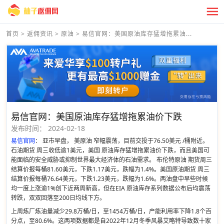
首页
>
返佣资讯
>
原油
>
易信官网：美国原油库存猛增拖累油...
易信官网：美国原油库存猛增拖累油价下跌
发布时间：
2024-02-18
易信官网
： 亚市早盘， 美原油 窄幅震荡，目前交投于76.50美元 /桶附近。
石油期货 周三收低逾1美元，美国 原油库存猛增拖累油价下跌，而且美国可
能面临的安全威胁或抑制世界最大经济体的石油需求。 布伦特原油 期货周三
结算价报每桶81.60美元，下跌1.17美元，跌幅为1.4%。美国原油期货 周三
结算价报每桶76.64美元，下跌1.23美元，跌幅为1.6%。两油盘中早些时候
均一度上涨逾1%创下近两周新高，但在EIA 原油库存系列数据公布后均震荡
转跌，双双回落至200日均线下方。
上周炼厂炼油量减少29.8万桶/日，至1454万桶/日，产能利用率下降1.8个百
分点，至80.6%。这两项数据都是自2022年12月冬季风暴艾略特导致数十家