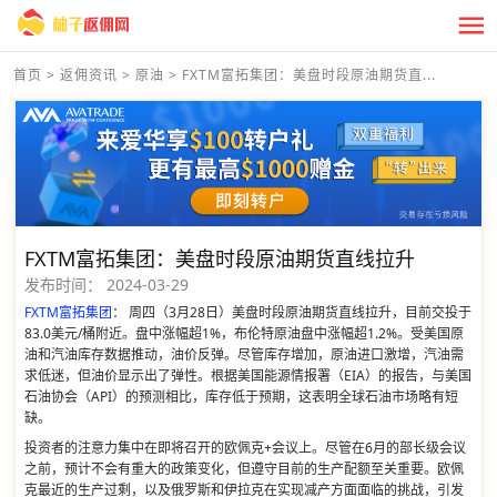
首页
>
返佣资讯
>
原油
>
FXTM富拓集团：美盘时段原油期货直...
FXTM富拓集团：美盘时段原油期货直线拉升
发布时间：
2024-03-29
FXTM富拓集团
： 周四（3月28日）美盘时段原油期货直线拉升，目前交投于
83.0美元/桶附近。盘中涨幅超1%，布伦特原油盘中涨幅超1.2%。受美国原
油和汽油库存数据推动，油价反弹。尽管库存增加，原油进口激增，汽油需
求低迷，但油价显示出了弹性。根据美国能源情报署（EIA）的报告，与美国
石油协会（API）的预测相比，库存低于预期，这表明全球石油市场略有短
缺。
投资者的注意力集中在即将召开的欧佩克+会议上。尽管在6月的部长级会议
之前，预计不会有重大的政策变化，但遵守目前的生产配额至关重要。欧佩
克最近的生产过剩，以及俄罗斯和伊拉克在实现减产方面面临的挑战，引发