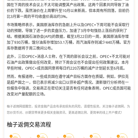
国在下周的技术会议上不太可能调整其产出政策。这两个因素共同导致了油
价的下跌。虽然油价在上周攀升至10月以来新高，但本周有所回落，目前仍
比3月第一周的平均收盘价高出约3%。
市场策略师表示，美国原油库存的急剧上升以及OPEC+下周可能不会采取行
动的预期，导致了进一步的卖盘压力，加速了3月中旬强劲上涨后的获利了
结。根据美国石油协会(API)的数据，截至3月22日的一周，美国原油库存增
加了930万桶，馏分油库存增加53.1万桶，而汽油库存则减少440万桶。官方
库存数据将于周三晚间公布。
此外，三位OPEC+消息人士称，在下周的部长会议之前，OPEC+不太可能对
石油产出政策做出任何改变，预计下周会议也不会提出任何政策建议。本月
早些时候，OPEC+成员国同意将每日约220万桶的减产计划延长至6月底。
然而，有报道称，一些成员国在遵守减产目标方面存在质疑。例如，伊拉克
是超产国之一，但已表示将减少出口以弥补超产情况。澳新银行分析师在一
份报告中强调，交易商正在密切关注是否有任何迹象表明，OPEC成员国可能
改变对产量配额的立场。
柚子返佣网提醒您，投资金融产品会有承担损失的风险，请理性投资。关注柚子返佣网，为
您炒货币对、炒期货带来更多相关金融资讯、更高返佣比例、更简单的线上开户模式！
柚子返佣交易流程