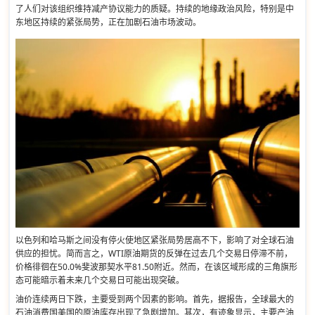
了人们对该组织维持减产协议能力的质疑。持续的地缘政治风险，特别是中
东地区持续的紧张局势，正在加剧石油市场波动。
以色列和哈马斯之间没有停火使地区紧张局势居高不下，影响了对全球石油
供应的担忧。简而言之，WTI原油期货的反弹在过去几个交易日停滞不前，
价格徘徊在50.0%斐波那契水平81.50附近。然而，在该区域形成的三角旗形
态可能暗示着未来几个交易日可能出现突破。
油价连续两日下跌，主要受到两个因素的影响。首先，据报告，全球最大的
石油消费国美国的原油库存出现了急剧增加。其次，有迹象显示，主要产油