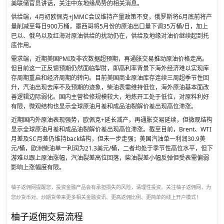
美联储官员讲话，关注中东地缘局势的相关消息。
供给端，4月初欧佩克+JMMC会议维持产量政策不变，俄罗斯将6月底前将产
量削减至每日900万桶，墨西哥将5月份的原油出口量下调35万桶/日，加上
巴以、俄乌以及红海对原油供给的扰动仍在，供给及地缘对油价继续起到托
底作用。
需求端，近期美国PMI及非农数据超预期，再通胀交易推动原油价格走高。
但目前这一正反馈预期仍然面临掣肘，即高利率背景下海外经济难以实现库
存周期重启和经济周期的转向。目前美国商业原油库存连续三周超季节性回
升，汽油出现去库不及预期的迹象，柴油表需维持低位，海外原油基本面改
善逻辑边际弱化。国内主营检修规模较大，地炼开工处于低位，对原料利好
有限，微观结构也显示全球原油月差和成品油裂解价差出现高位滞涨。
近期国内外原油表现强势，欧佩克+延长减产，再通胀交易延续，但微观结构
显示全球原油月差和成品油裂解价差出现高位滞涨。截至目前，Brent、WTI
月差及SC月差仍维持back结构，但未一步走强；美国汽油单一利润30.9美
元/桶，欧洲柴油单一利润为21.3美元/桶，二者均处于季节性高位水平，但下
游难以跟上原油涨幅，汽油裂差高位回落，柴油裂差小幅反弹但受表需偏弱
影响上涨幅度有限。
柚子返佣网提醒您，投资金融产品会有承担损失的风险，请理性投资。关注柚子返佣网，为
您炒货币对、炒期货带来更多相关金融资讯、更高返佣比例、更简单的线上开户模式！
柚子返佣交易流程