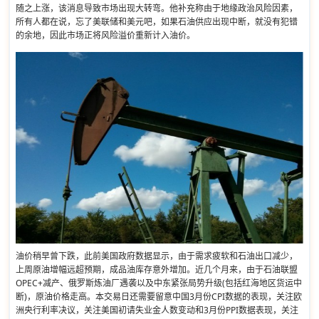
随之上涨，该消息导致市场出现大转弯。他补充称由于地缘政治风险因素，
所有人都在说，忘了美联储和美元吧，如果石油供应出现中断，就没有犯错
的余地，因此市场正将风险溢价重新计入油价。
油价稍早曾下跌，此前美国政府数据显示，由于需求疲软和石油出口减少，
上周原油增幅远超预期，成品油库存意外增加。近几个月来，由于石油联盟
OPEC+减产、俄罗斯炼油厂遇袭以及中东紧张局势升级(包括红海地区货运中
断)，原油价格走高。本交易日还需要留意中国3月份CPI数据的表现，关注欧
洲央行利率决议，关注美国初请失业金人数变动和3月份PPI数据表现，关注