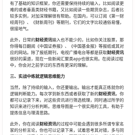
有了基础的知识框架，你还需要保持持续的输入，比如阅读更
难的或者垂直类财经书籍，又比如阅读一些期货杂志，后者比
较多实例，对加深理解很有帮助。在国内，可以订阅《第一财
经周刊》、《财新周刊》等期刊，它们的文字比较通俗易懂，
很接地气。
此外，日常的
财经资讯
输入也不能少的，比如你关注股票，那
你得每日翻阅《中国证券报》、《中国基金报》等报纸或其对
应的网站。除了报纸期刊，电视广播电台等都是获取
财经资讯
很好的渠道，现在一些新闻汇聚类app也很实用。在阅读过程
中，你会对之前学过的东西有更深的理解。
三、实战中练就逻辑思维能力
当然，除了持续的输入，你还要输出。输出才能真正练就你的
逻辑判断能力。每次学到新东西或者获取了新的
财经资讯
，你
都可以记录下来，对这些资讯进行筛选梳理，同时通过所学的
知识来进行分析判断。思维导图是一个很实用的工具，有助于
提炼信息与理清思路。
此外，你在阅读
财经资讯
的过程中可能会遇到很多所谓专家名
家的分析言论，你也可以记录下来，试着思考其对错，多与同