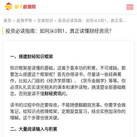
首页
>
返佣学院
>
交易知识
>
投资必读指南：如何从0到1，真正读...
投资必读指南：如何从0到1，真正读懂财经资讯？
一、搭建财经知识框架
知识框架是读懂的基础，这属于基本功的积累，不可或缺。那
要怎么搭建这个框架呢？首先你得读书，尽量读一些经典著
作，比如入门级的《经济学原理》、《货币金融学》等等。你
必须扎扎实实读完相关的课本和课外读物，搞清楚全部基础概
念，否则是读不懂
财经资讯
的。
读书的过程中你还要吸收，不能随便翻翻就完事。你要学会做
笔记，给知识点梳理框架，定期复盘复习，结合实例加深你的
理解。这个步骤也很关键。
二、大量阅读输入与积累