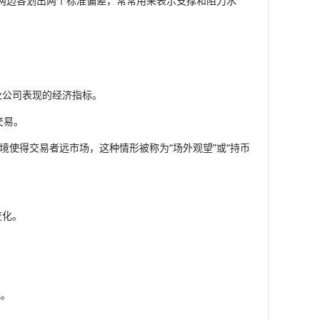
线两边各划出两个标准偏差，常常用来表示支撑和阻力水
业公司表现的经济指标。
交易。
境使得交易者远市场，这种情形被称为“场外观望”或“持币
变化。
式。