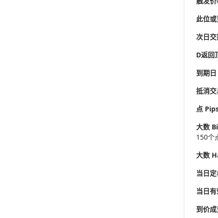
触发价格 
此位或更
次日交割(
D
返回
到期日 M
抵消交易 
点 Pip
大数 Bi
150
大数 H
当日定单 
当日有效 
到价成交 