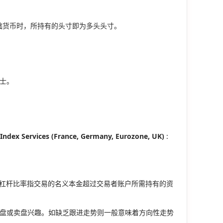
础货币时，所持有的头寸即为多头头寸。
士。
vices (France, Germany, Eurozone, UK)
:
 杠杆比率指交易的名义本金超过交易者账户所需持有的资
买盘或卖盘兴趣。如缺乏跟进走势则一般意味着方向性走势