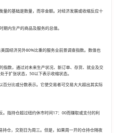
，衡量的基础是数量，而非金额。对经济发展或收缩反应十
定时期内生产的商品及服务的总值。
占美国经济另外80%比重的服务业前景调查指数。数值也
况的指数，通过对未来生产状况、新订单、存货、就业及交
示处于扩张状态，50以下表示收缩状态。
，以百分比或分数表示。它使交易者可交易大大超出其实际
反。指持仓超过纽约休市时间17：00而赚取或支付的利
交易持仓，交割日为周三。但是，如果周一开的仓持仓隔夜