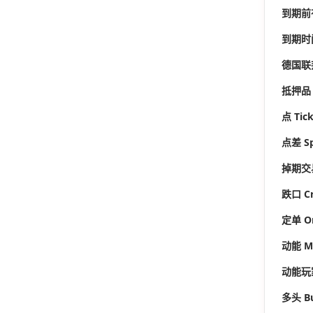
到期前有效
到期时间 
德国联邦
抵押品 C
点 Tic
点差 S
掉期交易
跌口 Cr
定单 O
动能 M
动能玩家
多头 Bu