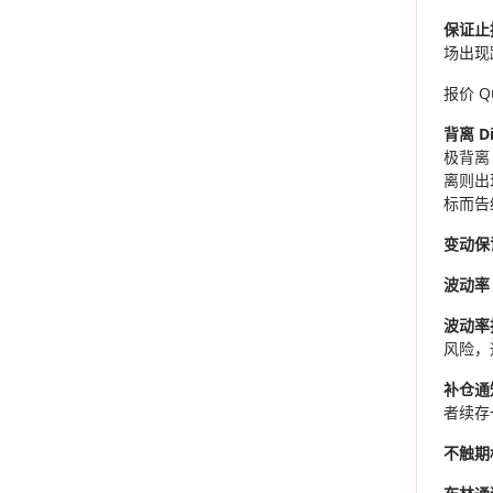
保证止损 
场出现
报价 
背离 Di
极背离
离则出
标而告
变动保证金
波动率 Vo
波动率指数
风险，
补仓通知 
者续存
不触期权