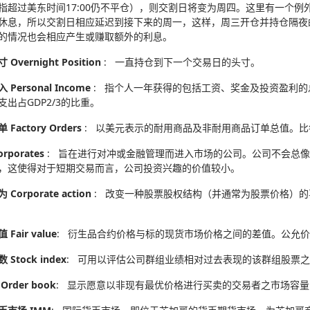
指超过美东时间17:00仍不平仓），则交割日将变为周四。这里有一个
休息，所以交割日相应延迟到接下来的周一，这样，周三开仓并持仓隔夜
的情况也会相应产生或赚取额外的利息。
Overnight Position
: 一直持仓到下一个交易日的头寸。
Personal Income
: 指个人一年获得的包括工资、奖金及投资盈利
支出占GDP2/3的比重。
Factory Orders
: 以美元表示的耐用商品及非耐用商品订单总值。
rporates
: 旨在进行对冲或金融管理而进入市场的公司。公司不会总
，这使得对于短期交易而言，公司投资兴趣的价值较小。
Corporate action
: 改变一种股票股权结构（并通常为股票价格）
Fair value
: 衍生品合约价格与标的现货市场价格之间的差值。公允
Stock index
: 可用以评估公司群组业绩相对过去表现的该群组股票
rder book
: 显示愿意以非现有最优价格进行买卖的交易者之市场容