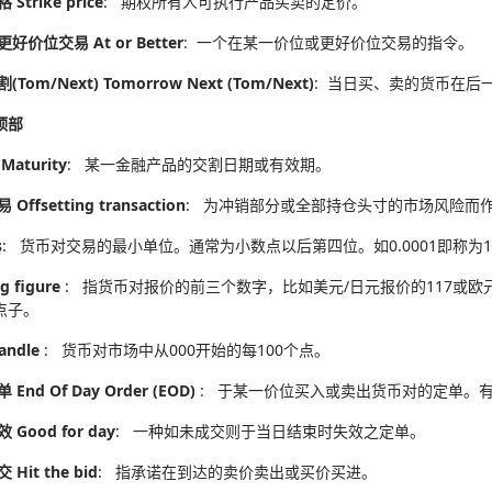
Strike price
: 期权所有人可执行产品买卖的定价。
好价位交易 At or Better
: 一个在某一价位或更好价位交易的指令。
Tom/Next) Tomorrow Next (Tom/Next)
: 当日买、卖的货币在后
顶部
aturity
: 某一金融产品的交割日期或有效期。
Offsetting transaction
: 为冲销部分或全部持仓头寸的市场风险而
s
: 货币对交易的最小单位。通常为小数点以后第四位。如0.0001即称为
g figure
: 指货币对报价的前三个数字，比如美元/日元报价的117或欧元
个点子。
andle
: 货币对市场中从000开始的每100个点。
End Of Day Order (EOD)
: 于某一价位买入或卖出货币对的定单。
Good for day
: 一种如未成交则于当日结束时失效之定单。
Hit the bid
: 指承诺在到达的卖价卖出或买价买进。