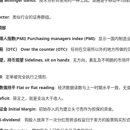
Bollinger bands
: 技术分析师使用的一种工具。该通道于移动平均
ctor
: 类似行业的证券群组。
顶部
指数(PMI) Purchasing managers index (PMI)
: 显示一国内制造
OTC） Over the counter (OTC)
: 任何在交易所以外的地方所做的
持币观望 Sidelines, sit on hands
: 无方向，紊乱及不明朗的市场环
。
l
: 定单被完全执行之情形.
持平 Flat or flat reading
: 经济数据读数与上一时期水平一致，无
ficit
: 简言之，就是支出大于收入。
 Initial Margin
: 初始存入的为建立头寸而作为担保的资金。
-dividend
: 购股人放弃下一次分红而将该权益归于卖方的股票购买形