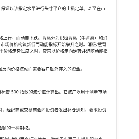
，保证以该指定水平进行头寸平仓的止损定单。甚至在市
价格上行，而动能下跌。背离分为积极背离（牛背离）和消
券市场价格构筑新低而动能指标开始攀升之时。消极/熊背
于价格走势过度之时，常常以价格走向逆转并追随动能指
指因反向价格波动而需要客户额外存入的资金。
应用标普 500 指数的波动值计算出。它被广泛用于测量市场
寸时，经纪商或交易商会向投资者发出补仓通知，要求投资
金额的一种期权。