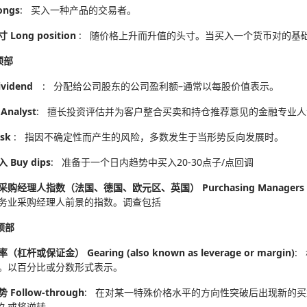
ongs
: 买入一种产品的交易者。
Long position
: 随价格上升而升值的头寸。当买入一个货币对的基
顶部
ividend
: 分配给公司股东的公司盈利额–通常以每股价值表示。
nalyst
: 擅长投资评估并为客户整合买卖和持仓推荐意见的金融专业人
isk
: 指因不确定性而产生的风险，多数发生于当形势反向发展时。
 Buy dips
: 准备于一个日内趋势中买入20-30点子/点回调
购经理人指数（法国、德国、欧元区、英国） Purchasing Managers Index Ser
务业采购经理人前景的指数。调查包括
顶部
杠杆或保证金） Gearing (also known as leverage or margin)
:
。以百分比或分数形式表示。
Follow-through
: 在对某一特殊价格水平的方向性突破后出现新的
久或将逆转。