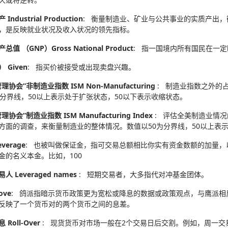
Industrial Production
: 衡量制造业、矿业与公共事业的实质产出
，是反映就业状况及收入状况的领先指标。
总值 （GNP）Gross National Product
: 指一国境内所有国民在一
 Given
: 指买价被接受或出现卖盘兴趣。
理协会”非制造业指数 ISM Non-Manufacturing
: 制造业指数之外的
为分界线，50以上表示处于扩张状态，50以下表示收缩状态。
协会”制造业指数 ISM Manufacturing Index
: 评估全美制造业情
方面的调查，来衡量制造业的整体情况。数值以50为分界线，50以上表
verage
: 也被叫做保证金，指可交易总额相比你实有资金数额的加量
金的名义本金。比如，100
人 Leveraged names
: 短期交易者，大多指代对冲基金团体。
ove
: 鸽派指暗示货币政策更为宽松或降息的数据或政策观点，与鹰派相
反映了一个货币对的两个货币之间的息差。
 Roll-Over
: 现货货币对市场一般在2个交易日后交割。例如，周一