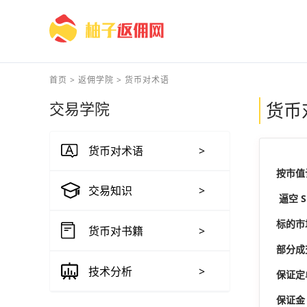
首页
>
返佣学院
>
货币对术语
交易学院
货币
货币对术语
>
按市值计
交易知识
>
逼空 Sh
标的市场
货币对书籍
>
部分成交 P
技术分析
>
保证定单 
保证金 