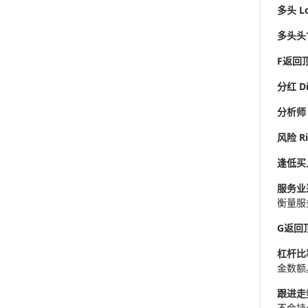
多头 L
多头头寸 
F
返回
分红 D
分析师 A
风险 R
逢低买入
服务业采
衡量服
G
返回
杠杆比率（
金数额
跟进走势 
不会持