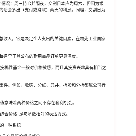
例外情况：周三持仓并隔夜，交割日本应为周六，但因为银
的话会多出（支付或赚取）两天的利息。同理，交割日为
的总收入。它是决定个人支出的关键因素，在领先工业国家
比每月早于其公布的耐用商品订单更具深度。
像投机性基金一般对价格敏感，而且其投资兴趣具有相当之
的事件。例如，收购、分红、兼并、拆股和分拆都属公司行
价值意味着两种价格之间不存在套利机会。
之综合价格–是与基数相对的表达方式。
量的一种系统