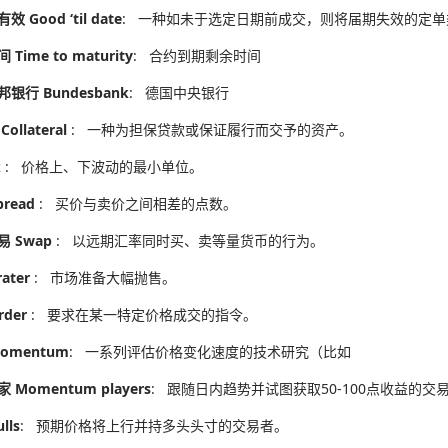
 Good ‘til date
: 一种如未于选定日期前成交，则将届期失效的定单
Time to maturity
: 合约到期剩余时间
银行 Bundesbank
: 德国中央银行
ollateral
: 一种为担保贷款或保证履行而交予的资产。
k
: 价格上、下波动的最小单位。
pread
: 买价与卖价之间相差的点数。
 Swap
: 以远期汇率同时买、卖等量货币的行为。
ater
: 市场准备大幅抛售。
rder
: 要求在某一特定价格成交的指令。
omentum
: 一系列评估价格变化速度的技术研究（比如
 Momentum players
: 跟随日内趋势并试图获取50-100点收益的交
lls
: 预期价格将上行并持多头头寸的交易者。