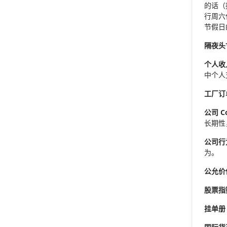
的话（
行周六
节假日
隔夜头寸 
个人收入 
中个人
工厂订单 
公司 Co
长期性
公司行为 
为。
公允价值 
股票指数 
挂单册 O