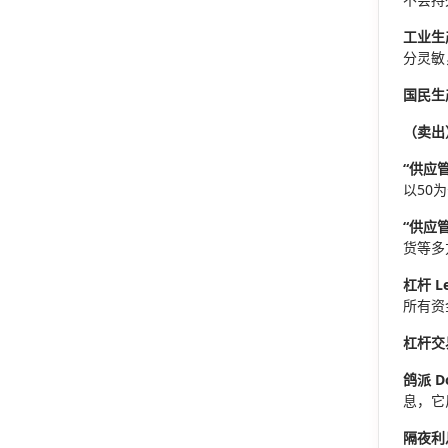
工业生产 
分灵敏
国民生产
（卖出）
“
供应管
以50
“
供应管理
货等多
杠杆 Le
所有资
杠杆交易
鸽派 D
息，它
隔夜利息