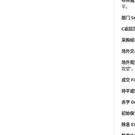
布林通道 
平。
部门 Se
C
返回
采购经理人
场外交易（
场外观望，
观望”
成交 Fil
持平或数值
赤字 De
初始保证金
除息 EX