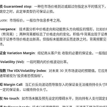
Guaranteed stop
: 一种在市场价格到达或超过你指定水平的情况下
跳空之时，此定单类型仍可保证止损。
Quote: 市场标价，一般仅作信息参考之用。
vergence
: 技术面分析中价格走向和动能势头方向相反的情形，比如
（熊背离）；两种背离都标志了价格走向的变化。积极/牛背离出现于证
现于证券市场价格走出新高，但指标未能跟进反而走跌之时。背离频繁见
终。
 Variation Margin
: 经纪商从客户处 收取的必要的保证金。一般
latility (Vol)
: 一段时期内的价格波动比率。
 The VIX/Volatility Index
: 对未来 30 天市场波动的预期值。它
通常被视为“投资者恐慌指标”。
Margin Call
: 当汇价反向波动而导致存入的保证金无法维持持仓头
一定的保证金，以维持持仓头寸。
 No touch
: 如市场未触及预先设定的障碍水平，则向持有人支付固定