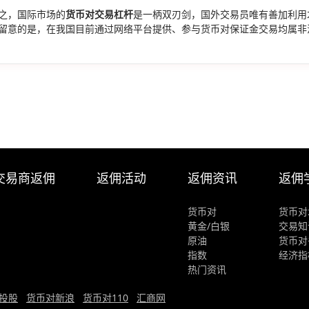
之，国际市场的
货币对交易杠杆
是一柄双刃剑，国外交易员唯有善加利用
留意的是，在我国目前通过网络平台提供、参与货币对保证金交易均属非
交易商返佣
返佣活动
返佣资讯
返佣
货币对
货币对
黄金/白银
交易知
原油
货币对
指数
经济指
热门资讯
投股
货币对新浪
货币对110
汇商网