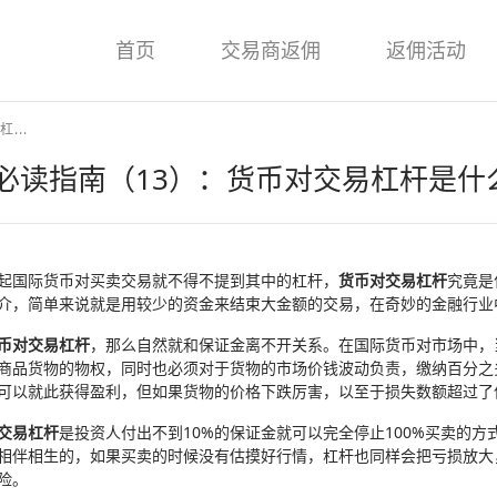
首页
交易商返佣
返佣活动
...
必读指南（13）：货币对交易杠杆是什
起国际货币对买卖交易就不得不提到其中的杠杆，
货币对交易杠杆
究竟是
介，简单来说就是用较少的资金来结束大金额的交易，在奇妙的金融行业
币对交易杠杆
，那么自然就和保证金离不开关系。在国际货币对市场中，
商品货物的物权，同时也必须对于货物的市场价钱波动负责，缴纳百分之
可以就此获得盈利，但如果货物的价格下跌厉害，以至于损失数额超过了
交易杠杆
是投资人付出不到10%的保证金就可以完全停止100%买卖的
相伴相生的，如果买卖的时候没有估摸好行情，杠杆也同样会把亏损放大
险。