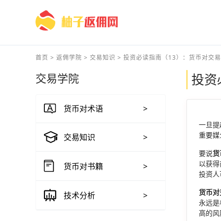
首页
>
返佣学院
>
交易知识
>
投资必读指南（13）：货币对交易杠
交易学院
投资
货币对术语
>
一旦提
重要媒
交易知识
>
要说
货
以获得
货币对书籍
>
投资人
货币对
技术分析
>
永远是
高的风