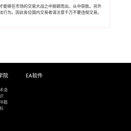
才能够在市场的交易大战之中脱颖而出，从中获胜。另外
法行为。因此各位国内交易者请注意千万不要违规交易。
学院
EA软件
术语
识
书籍
标