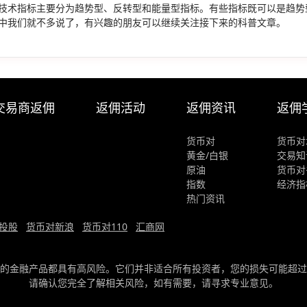
技术指标主要分为趋势型、反转型和能量型指标。有些指标既可以是趋势
中我们就不多说了，有兴趣的朋友可以继续关注接下来的科普文章。
交易商返佣
返佣活动
返佣资讯
返佣
货币对
货币对
黄金/白银
交易知
原油
货币对
指数
经济指
热门资讯
投股
货币对新浪
货币对110
汇商网
的金融产品都具有高风险。它们并非适合所有投资者，您的损失可能超过
请确认您完全了解相关风险，如有需要，请寻求专业意见。