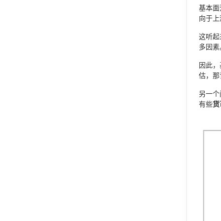
基本面
向于上
这听起
多因素
因此，
估，那
另一个
有些
货