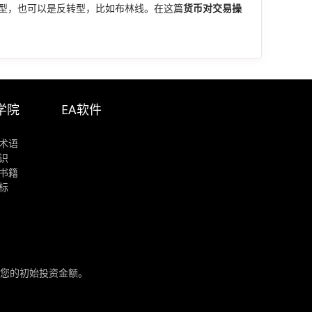
型，也可以是反转型，比如布林线。在这篇
货币对交易操
学院
EA软件
术语
识
书籍
标
您的初始投资金额。