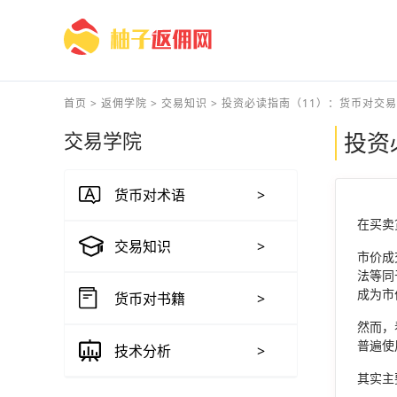
首页
>
返佣学院
>
交易知识
>
投资必读指南（11）：货币对交易操
交易学院
投资
货币对术语
>
在买卖
交易知识
>
市价成
法等同
成为市
货币对书籍
>
然而，
普遍使
技术分析
>
其实主