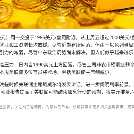
元）周一交投于1985美元/盎司附近，从上周五超过2000美元
就业和工资增长均放缓。尽管近期有所回落，但由于以色列当局
引力的减弱，尽管中东政治局势尚未解决，但人们似乎越来越乐
临压力，日内自1990美元上方回落，尽管上周非农币预期疲弱
本周美联储多位官员将登场，包括美联储主席鲍威尔。
些时候美联储主席鲍威尔将发表讲话，进一步阐明利率前景。现货黄
软的就业报告提高了美联储可能结束加息行动的预期，将美元推至
性投资。关注柚子返佣网，为您炒货币对、炒期货带来更多相关金融资讯、更