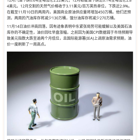
12月汽油下跌0.6%至每加仑2.22美元；12月取暖油下跌近0.1%至每加仑2.8
4美元。12月交割的天然气价格收于3.11美元/百万英热单位，下跌近2.9%。
在截至11月10日的两周内，美国商业原油供应量将增加450万桶。他们还预
测，两周的汽油库存将减少130万桶，馏分油库存将减少270万桶。
11月14日油价冲高回落，因有迹象表明中东紧张局势可能缓解以及美国石油
库存的不确定性，油价回吐早盘涨幅，之前因为美国CPI数据弱于市场预期导
致美元指数大跌至逾两个月低位，且国际能源署(IEA)上调原油需求预期，油
价一度刷新了一周高点。