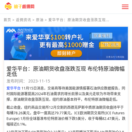
首页
>
返佣资讯
>
原油
>
爱华平台：原油期货收盘涨跌互现...
爱华平台：原油期货收盘涨跌互现 布伦特原油微幅
走低
发布时间：
2023-11-15
爱华平台
11月15日消息，交易商等待美国能源情报署石油供应数据报告，同
时国际能源署提高2024年石油需求的增长前景以及美元走软为市场带来支
撑，原油期货收盘涨跌互现，纽约原油基本持平，布伦特原油微幅走低。
截止收盘，纽约商品交易所12月交割的西德克萨斯中质原油期货收盘持平于
每桶78.26美元，盘中一度高达79.77美元。ICE欧洲期货交易所(ICE Futures
Europe) 1月份全球基准布伦特原油价格下跌5美分，收于每桶82.47美元，跌
幅接近0.1%。