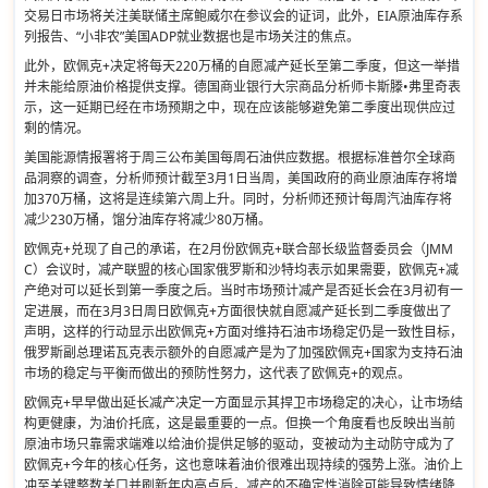
交易日市场将关注美联储主席鲍威尔在参议会的证词，此外，EIA原油库存系
列报告、“小非农”美国ADP就业数据也是市场关注的焦点。
此外，欧佩克+决定将每天220万桶的自愿减产延长至第二季度，但这一举措
并未能给原油价格提供支撑。德国商业银行大宗商品分析师卡斯滕•弗里奇表
示，这一延期已经在市场预期之中，现在应该能够避免第二季度出现供应过
剩的情况。
美国能源情报署将于周三公布美国每周石油供应数据。根据标准普尔全球商
品洞察的调查，分析师预计截至3月1日当周，美国政府的商业原油库存将增
加370万桶，这将是连续第六周上升。同时，分析师还预计每周汽油库存将
减少230万桶，馏分油库存将减少80万桶。
欧佩克+兑现了自己的承诺，在2月份欧佩克+联合部长级监督委员会（JMM
C）会议时，减产联盟的核心国家俄罗斯和沙特均表示如果需要，欧佩克+减
产绝对可以延长到第一季度之后。当时市场预计减产是否延长会在3月初有一
定进展，而在3月3日周日欧佩克+方面很快就自愿减产延长到二季度做出了
声明，这样的行动显示出欧佩克+方面对维持石油市场稳定仍是一致性目标，
俄罗斯副总理诺瓦克表示额外的自愿减产是为了加强欧佩克+国家为支持石油
市场的稳定与平衡而做出的预防性努力，这代表了欧佩克+的观点。
欧佩克+早早做出延长减产决定一方面显示其捍卫市场稳定的决心，让市场结
构更健康，为油价托底，这是最重要的一点。但换一个角度看也反映出当前
原油市场只靠需求端难以给油价提供足够的驱动，变被动为主动防守成为了
欧佩克+今年的核心任务，这也意味着油价很难出现持续的强势上涨。油价上
冲至关键整数关口并刷新年内高点后，减产的不确定性消除可能导致情绪降