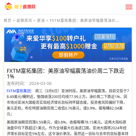
首页
>
返佣资讯
>
原油
>
FXTM富拓集团：美原油窄幅震荡油价...
FXTM富拓集团：美原油窄幅震荡油价周二下跌近
1%
发布时间：
2024-03-06
FXTM富拓集团
： 周三（3月6日）亚洲时段，美原油窄幅震荡，目前交投于7
8.49美元/桶附近，勉强收涨200日均线77.99上方。油价周二下跌近1%，因
市场对亚洲大国能否实现经济增长目标持怀疑态度，投资者风险偏好下降，
美元走软。布伦特原油期货周二收低0.76美元，或0.9%，报每桶82.04美
元；
美国原油期货回落0.59美元，或0.8%，收报每桶78.15美元。这两大指标原
油盘中均下跌超过1美元。作为全球最大石油进口国，亚洲大国将2024年经
济增长目标定在5%左右，这令油价承压。虽然这一目标与去年的目标基本持