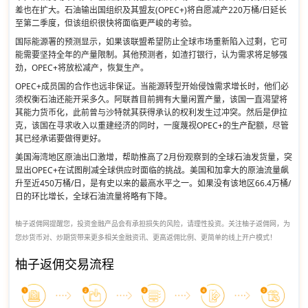
差也在扩大。石油输出国组织及其盟友(OPEC+)将自愿减产220万桶/日延长
至第二季度，但该组织很快将面临更严峻的考验。
国际能源署的预测显示，如果该联盟希望防止全球市场重新陷入过剩，它可
能需要坚持全年的产量限制。其他预测者，如渣打银行，认为需求将足够强
劲，OPEC+将放松减产，恢复生产。
OPEC+成员国的合作也远非保证。当能源转型开始侵蚀需求增长时，他们必
须权衡石油还能开采多久。阿联酋目前拥有大量闲置产量，该国一直渴望将
其能力货币化，此前曾与沙特就其获得承认的权利发生过冲突。然后是伊拉
克，该国在寻求收入以重建经济的同时，一度蔑视OPEC+的生产配额，尽管
其已经承诺要做得更好。
美国海湾地区原油出口激增，帮助推高了2月份观察到的全球石油发货量，突
显出OPEC+在试图削减全球供应时面临的挑战。美国和加拿大的原油流量飙
升至近450万桶/日，是有史以来的最高水平之一。如果没有该地区66.4万桶/
日的环比增长，全球石油流量将略有下降。
柚子返佣网提醒您，投资金融产品会有承担损失的风险，请理性投资。关注柚子返佣网，为
您炒货币对、炒期货带来更多相关金融资讯、更高返佣比例、更简单的线上开户模式！
柚子返佣交易流程