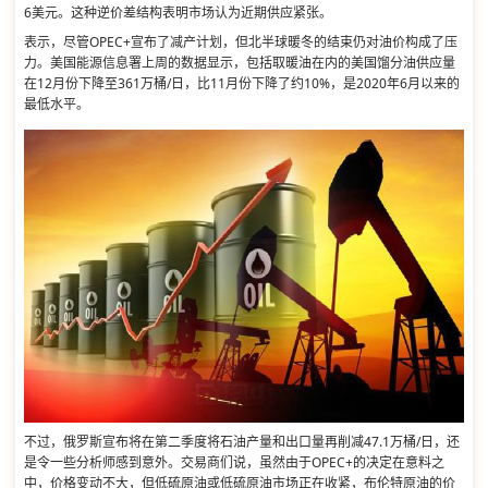
6美元。这种逆价差结构表明市场认为近期供应紧张。
表示，尽管OPEC+宣布了减产计划，但北半球暖冬的结束仍对油价构成了压
力。美国能源信息署上周的数据显示，包括取暖油在内的美国馏分油供应量
在12月份下降至361万桶/日，比11月份下降了约10%，是2020年6月以来的
最低水平。
不过，俄罗斯宣布将在第二季度将石油产量和出口量再削减47.1万桶/日，还
是令一些分析师感到意外。交易商们说，虽然由于OPEC+的决定在意料之
中，价格变动不大，但低硫原油或低硫原油市场正在收紧，布伦特原油的价