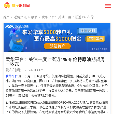
首页
>
返佣资讯
>
原油
>
爱华平台：美油一度上涨近1% 布伦...
爱华平台：美油一度上涨近1% 布伦特原油期货周
一收跌
发布时间：
2024-03-05
爱华平台
周二(3月5日)亚洲时段，美原油窄幅震荡，目前交投于78.59美元/
桶。油价周一冲高回落，因OPEC+产油国集团一如预期将自愿减产延长至年
中，美油一度上涨近1%，但随后需求担忧笼罩市场，令油价由涨转跌。布伦
特原油期货周一收跌0.75美元，报每桶82.80美元；美国原油期货周一收跌1.
24美元，或1.5%，报每桶78.74美元。
石油输出国组织(OPEC)及其盟国组成的OPEC+将其220万桶/日的自愿石油减
产计划延长至第二季度，以在全球经济增长令人担忧和该联盟以外国家产量
上升的情况下支撑油价。布伦特原油近月合约较六个月合约升水达到每桶4.5