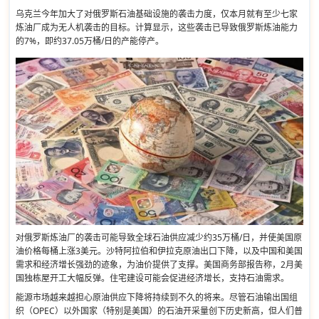
乌克兰今年加大了对俄罗斯石油基础设施的袭击力度，仅本月就有至少七家
炼油厂成为无人机袭击的目标。计算显示，这些袭击已导致俄罗斯炼油能力
的7%，即约37.05万桶/日的产能停产。
对俄罗斯炼油厂的袭击可能导致全球石油供应减少约35万桶/日，并使美国原
油价格每桶上涨3美元。沙特阿拉伯和伊拉克原油出口下降，以及中国和美国
需求和经济增长强劲的迹象，为油价提供了支撑。美国商务部报告称，2月美
国独栋屋开工大幅反弹。住宅建设可能会促进经济增长，支持石油需求。
能源市场越来越担心原油供应下降将持续到不久的将来。尽管石油输出国组
织（OPEC）以外国家（特别是美国）的石油开采量创下历史新高，但人们普