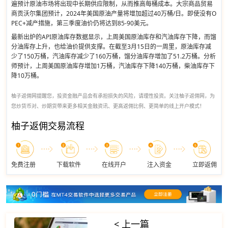
遍预计原油市场将出现中长期供应限制，从而推高每桶成本。大宗商品贸易
商贡沃尔集团预计，2024年美国原油产量将增加超过40万桶/日。即使没有O
PEC+减产措施，第三季度油价仍将达到85-90美元。
最新出炉的API原油库存数据显示，上周美国原油库存和汽油库存下降，而馏
分油库存上升，也给油价提供支撑。在截至3月15日的一周里，原油库存减
少了150万桶，汽油库存减少了160万桶，馏分油库存增加了51.2万桶。分析
师预计，上周美国原油库存增加1万桶，汽油库存下降140万桶，柴油库存下
降10万桶。
柚子返佣网提醒您，投资金融产品会有承担损失的风险，请理性投资。关注柚子返佣网，为
您炒货币对、炒期货带来更多相关金融资讯、更高返佣比例、更简单的线上开户模式！
柚子返佣交易流程
免费注册
下载软件
在线开户
注入资金
立即返佣
< 上一篇