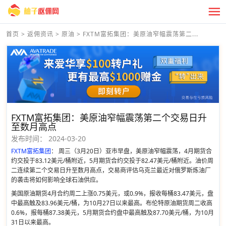
首页
>
返佣资讯
>
原油
>
FXTM富拓集团：美原油窄幅震荡第二...
FXTM富拓集团：美原油窄幅震荡第二个交易日升
至数月高点
发布时间：
2024-03-20
FXTM富拓集团
： 周三（3月20日）亚市早盘，美原油窄幅震荡，4月期货合
约交投于83.12美元/桶附近，5月期货合约交投于82.47美元/桶附近。油价周
二连续第二个交易日升至数月高点，交易商评估乌克兰最近对俄罗斯炼油厂
的袭击将如何影响全球石油供应。
美国原油期货4月合约周二上涨0.75美元，或0.9%，报收每桶83.47美元，盘
中最高触及83.96美元/桶，为10月27日以来最高。布伦特原油期货周二收高
0.6%，报每桶87.38美元，5月期货合约盘中最高触及87.70美元/桶，为10月
31日以来最高。